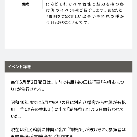
備考
化 など そ れ ぞ れ の 個 性 と 魅 力 を 持 つ 各
市 町 の イ ベ ントをご 紹 介しま す 。 あなたと
７市 町をつなぐ新しい 出 会 い や 発 見 の 種 が
今 月も盛りだくさん で す 。
イベント詳細
毎年5月第2日曜日は、市内でも屈指の伝統行事「有帆市まつ
り」が催行される。
昭和40年までは5月中の申の日に別府八幡宮から神興が有帆
川土手（現在の共和町）に出て「潮掻祭」として3日間行われて
いた。
現在は公民館前に神興が出て「御旅所」が設けられ、参拝者は
五穀豊穣・家内安全など祈願する。