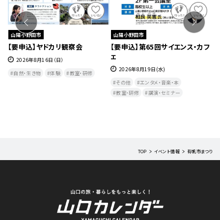
山陽小野田市
山陽小野田市
はな
【要申込】ヤドカリ観察会
【要申込】第65回サイエンス・カフ
第
ェ
ソ
2026年8月16日（日）
ずれ
2026年8月19日(水)
自然・生き物
体験
教室・研修
その他
エンタメ・音楽・本
教室・研修
講演・セミナー
TOP
イベント情報
有帆市まつり