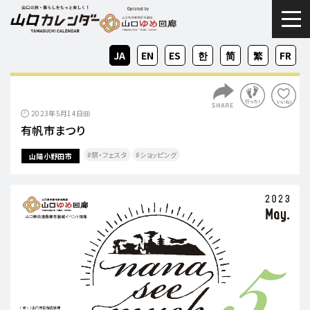
togg
JA
EN
ES
KO
ZH-
ZH-
FR
CN
TW
2023年5月14日㈰
有帆市まつり
祭・フェスタ
ショッピング
山陽小野田市