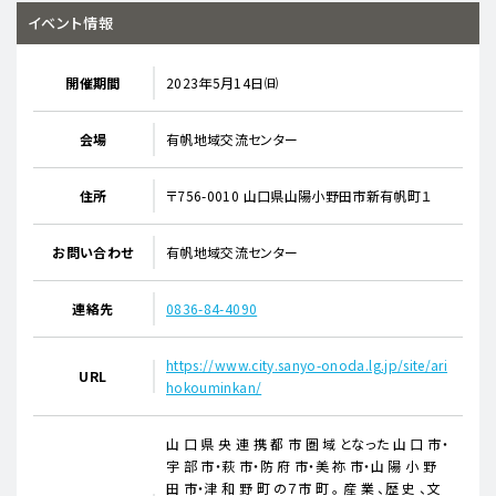
イベント情報
開催期間
2023年5月14日㈰
会場
有帆地域交流センター
住所
〒756-0010 山口県山陽小野田市新有帆町１
お問い合わせ
有帆地域交流センター
連絡先
0836-84-4090
https://www.city.sanyo-onoda.lg.jp/site/ari
URL
hokouminkan/
山 口 県 央 連 携 都 市 圏 域 となった 山 口 市・
宇 部 市・萩 市・防 府 市・美 祢 市・山 陽 小 野
田 市・津 和 野 町 の７市 町 。 産 業 、歴 史 、文