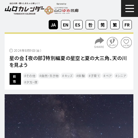
togg
JA
EN
ES
KO
ZH-
ZH-
FR
CN
TW
2024年8月9日（金）
星の会 【夜の部】特別編夏の星空と夏の大三角、天の川
を見よう
その他
自然・生き物
キッズ
体験
子育て
ペア
シニア
萩
市
夕方・夜​