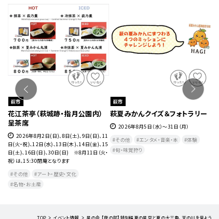
萩市
萩市
８
花江茶亭（萩城跡・指月公園内）
萩夏みかんクイズ＆フォトラリー
萩
呈茶席
2026年8月5日（水）～31日（月）
水）
2026年8月2日(日)、8日(土)、9日(日)、11
その他
エンタメ・音楽・本
体験
日(火・祝)、12日(水)、13日(木)、14日(金)、15
旬・味覚狩り
日(土)、16日(日)、30日(日) ※8月11日（火・
祝）は、15:30閉庵となります
その他
アート・歴史・文化
名物・お土産
TOP
イベント情報
星の会 【夜の部】特別編夏の星空と夏の大三角、天の川を見よう