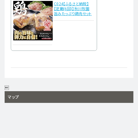
C024【ふるさと納税】
【定期(6回)】秋川牧園
旨みたっぷり鶏肉セット

マップ