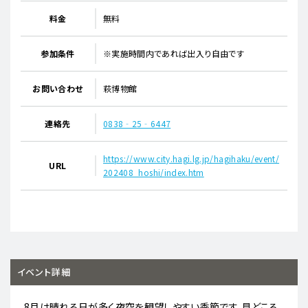
料金
無料
参加条件
※実施時間内であれば出入り自由です
お問い合わせ
萩博物館
連絡先
0838‐25‐6447
https://www.city.hagi.lg.jp/hagihaku/event/
URL
202408_hoshi/index.htm
イベント詳細
8月は晴れる日が多く夜空を観望しやすい季節です。見どころ