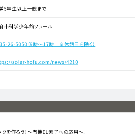
学5年生以上一般まで
府市科学少年館ソラール
835-26-5050（9時～17時 ※休館日を除く）
tps://solar-hofu.com/news/4210
クを作ろう！～有機EL素子への応用～」