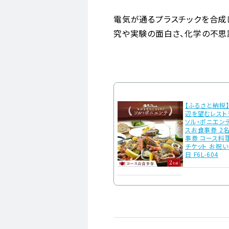
電気が通るプラスチックを合成し
究や実験の面白さ、化学の不思
【ふるさと納税
辺を望むレスト
ソル・ポニエン
スお食事券 2名
事券 コース料
チケット お祝い
日 F6L-604