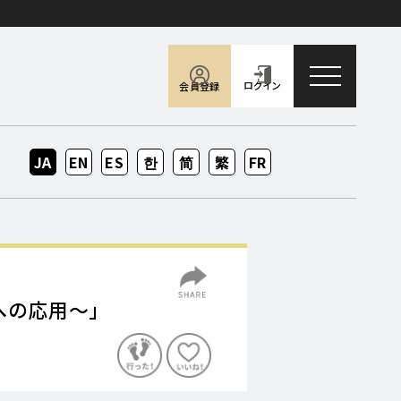
toggle naviga
ログイン
会員登録
JA
EN
ES
KO
ZH-
ZH-
FR
CN
TW
への応用～」