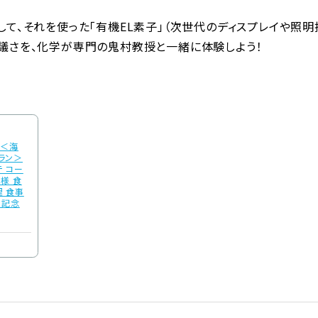
て、それを使った「有機EL素子」（次世代のディスプレイや照明
議さを、化学が専門の鬼村教授と一緒に体験しよう！
】＜海
ラン＞
テ コー
様 食
理 食事
 記念