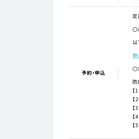
定
〇
以
申
〇
予約・申込
防
【
【
【
【
【