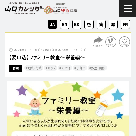
togg
JA
EN
ES
KO
ZH-
ZH-
FR
CN
TW
2024年6月2日（日）9月8日（日）2025年1月26日（日）
【要申込】ファミリー教室～栄養編～
地域・行政
キッズ
その他
子育て
教室・研修
萩市