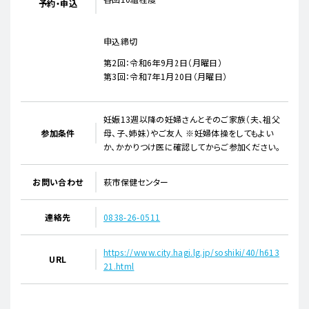
予約・申込
申込締切
第2回：令和6年9月2日（月曜日）
第3回：令和7年1月20日（月曜日）
妊娠13週以降の妊婦さんとそのご家族（夫、祖父
参加条件
母、子、姉妹）やご友人 ※妊婦体操をしてもよい
か、かかりつけ医に確認してからご参加ください。
お問い合わせ
萩市保健センター
連絡先
0838-26-0511
https://www.city.hagi.lg.jp/soshiki/40/h613
URL
21.html