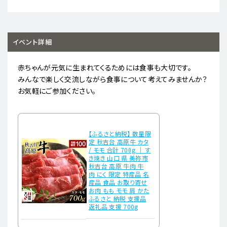
イベント詳細
赤ちゃんが元気に生まれてくるためには食事も大切です。
みんなで楽しく交流しながら食事について考えてみませんか？
お気軽にご参加ください。
【ふるさと納税】 数量限
定 秋吉台 高原牛 カタ
/ モモ 合計 700g ｜ す
き焼き 山口 県 美祢市
秋吉台 高原 牛肉 牛
肉 にく 限定 特産品 名
産品 食品 お取り寄せ
お肉 もも モモ 肩 かた
ふるさと 納税 支援品
返礼品 支援 700g