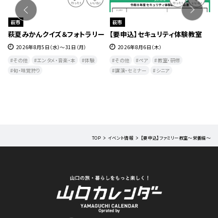
萩市
萩市
８
萩夏みかんクイズ＆フォトラリー
【要申込】セキュリティ体験教室
【
れ
2026年8月5日（水）～31日（月）
2026年8月6日（木）
水）
その他
エンタメ・音楽・本
体験
その他
ペア
教室・研修
旬・味覚狩り
講演・セミナー
シニア
TOP
イベント情報
【要申込】ファミリー教室～栄養編～