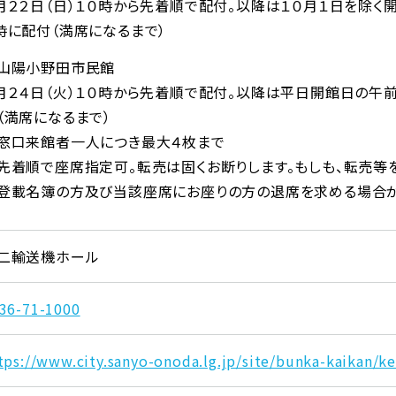
月２２日（日）１０時から先着順で配付。以降は１０月１日を除く
時に配付（満席になるまで）
山陽小野田市民館
月２４日（火）１０時から先着順で配付。以降は平日開館日の午
（満席になるまで）
窓口来館者一人につき最大４枚まで
先着順で座席指定可。転売は固くお断りします。もしも、転売等
登載名簿の方及び当該座席にお座りの方の退席を求める場合が
二輸送機ホール
36-71-1000
tps://www.city.sanyo-onoda.lg.jp/site/bunka-kaikan/k