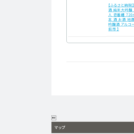
【ふるさと納税
酒 純米大吟醸
人 壱番纏 720
本 酒 お酒 地
吟醸酒 アルコ
萩市 】

マップ