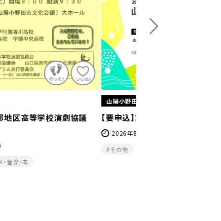
野田市
山陽小野田市
込】第117回 詩～ポエム～カフェ
【要申込】令和８年度ミ
6年8月9日(日)
2026年5月16日（土）6月
（土）9月5日（土）10月10日（土
他
エンタメ・音楽・本
教室・研修
（土）2027年1月16日（土）2月
キッズ
その他
体
教室・研修