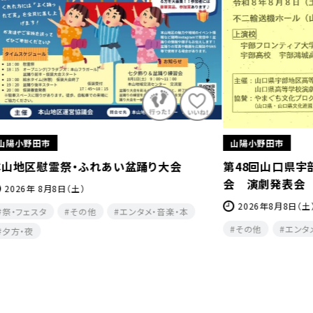
山陽小野田市
山陽小
第48回山口県宇部地区高等学校演劇協議
【要申
会 演劇発表会
202
2026年8月8日（土）
本
その
その他
エンタメ・音楽・本