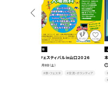
山陽小野田市
ル㏌山口２０２６
本山地区慰霊祭・ふれあい盆踊り大会
2026年 8月8日（土）
交流・ボランティア
祭・フェスタ
その他
エンタメ・音楽・
夕方・夜​