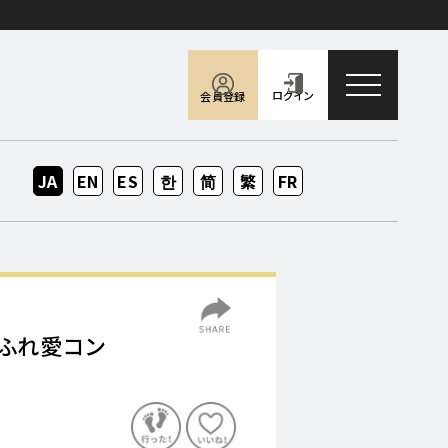
toggle naviga
ログイン
会員登録
JA
EN
ES
KO
ZH-
ZH-
FR
CN
TW
隊ふれ愛コン