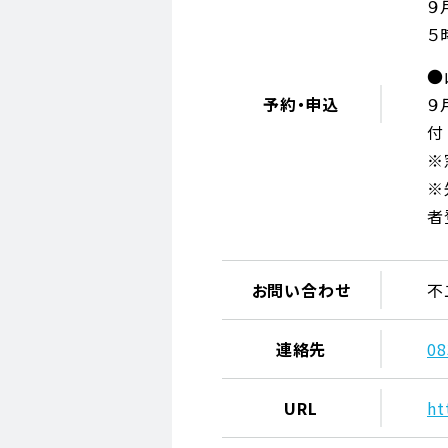
９
５
●
予約・申込
９
付
※
※
者
お問い合わせ
不
連絡先
08
URL
ht