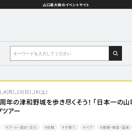
山口最大級のイベントサイト
,4(月),10(日),16(土)
0周年の津和野城を歩き尽くそう！ 「日本一の山
グツアー
アート・歴史・文化
体験
子育て
ペア
健康・美容・温泉