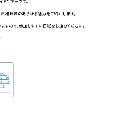
イドツアーです。
、津和野城のあらゆる魅力をご紹介します。
りますので、参加しやすい日程をお選びください。
？
】栽培
料不使
日米 精
46】