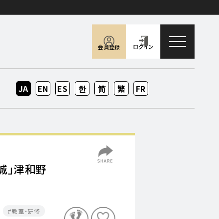
toggle naviga
ログイン
会員登録
JA
EN
ES
KO
ZH-
ZH-
FR
CN
TW
城」津和野
教室・研修