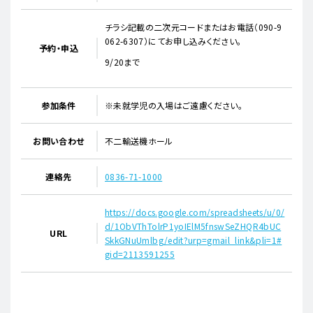
チラシ記載の二次元コードまたはお電話（090-9
062-6307）にてお申し込みください。
予約・申込
9/20まで
参加条件
※未就学児の入場はご遠慮ください。
お問い合わせ
不二輸送機ホール
連絡先
0836-71-1000
https://docs.google.com/spreadsheets/u/0/
d/1ObVThTolrP1yoIElM5fnswSeZHQR4bUC
URL
SkkGNuUmlbg/edit?urp=gmail_link&pli=1#
gid=2113591255