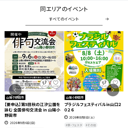
同エリアのイベント
すべてのイベント
山陽小野田市
山陽小野田市
第5回秋の江汐公園を
ブラジルフェスティバル㏌山口２
【要申込】第117
句交流会 in 山陽小
０２６
カフェ
2026年8月8日（土）
2026年8月9日(日)
6日(日)
祭・フェスタ
その他
その他
エンタメ・