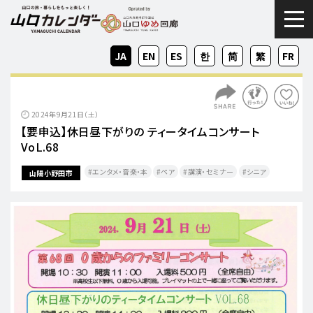
togg
JA
EN
ES
KO
ZH-
ZH-
FR
CN
TW
2024年9月21日（土）
【要申込】休日昼下がりの ティータイムコンサート
VoL.68
エンタメ・音楽・本
ペア
講演・セミナー
シニア
山陽小野田市