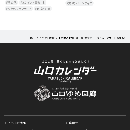
ンタメ・音楽・本
交流・ボランティア
教室・研修
ィア
教室・研修
TOP
イベント情報
【要申込】休日昼下がりの ティータイムコンサート VoL.68
イベント情報
発信元