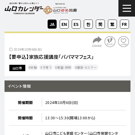
togg
JA
EN
ES
KO
ZH-
ZH-
FR
CN
TW
2024年10月6日(日)
【要申込】家族応援講座「パパママフェス」
体験
子育て
教室・研修
講演・セミナー
山口市
イベント情報
開催期間
2024年10月6日(日)
開催時間
13:30〜15:30(開場13:00から)
山口市こども家庭センター（山口市保健センタ