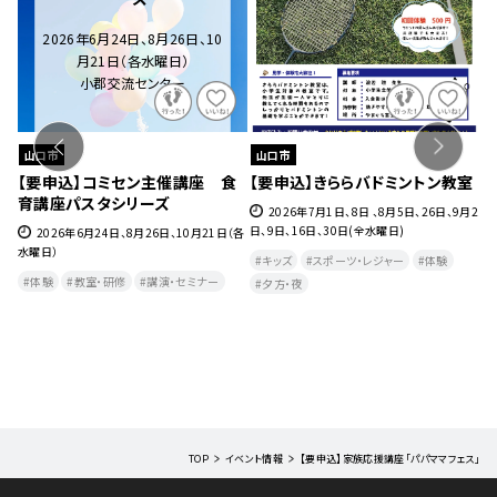
山口市
山口市
トン教室
【要申込】はじめてヨガ＆ストレッ
【要申込】きららサッカースク
チ教室（7月～9月）
（7月～9月）
、26日、9月2
2026年7月2日、9日、16日、23日、30日、8
2026年7月2日、9日、23日、30日、8
月6日、13日、27日、9月3日、10日、17日（各木
日、20日、27日、9月3日、10日、17日（各
体験
曜日）
日)
体験
健康・美容・温泉
教室・研修
キッズ
体験
スポーツ・レジャー
フィットネス・ヨガ
健康・美容・温泉
教室・研修
TOP
イベント情報
【要申込】家族応援講座「パパママフェス」