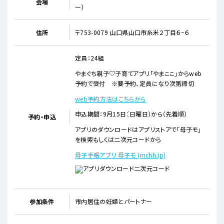
会場
ー）
住所
〒753-0079 山口県山口市糸米２丁目６−６
定員：24組
やまぐち親子♡子育てアプリ「やまここ」からweb
予約で受付 ※要予約、定員になり次第締切
web予約方法はこちらから
申込期間：9月15日（日曜日）から（先着順）
予約・申込
アプリのダウンロードはアプリストアで「母子モ」
を検索もしくは二次元コードから
母子手帳アプリ 母子モ (mchh.jp)
参加条件
市内居住の妊婦とパートナー