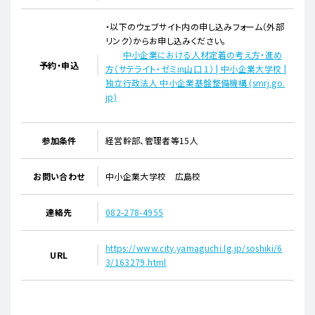
・以下のウェブサイト内の申し込みフォーム（外部
リンク）からお申し込みください。
​
中小企業における人材定着の考え方・進め
予約・申込
方（サテライト・ゼミin山口 1） | 中小企業大学校 |
独立行政法人 中小企業基盤整備機構 (smrj.go.
jp)
参加条件
経営幹部、管理者等15人
お問い合わせ
中小企業大学校 広島校
連絡先
082-278-4955
https://www.city.yamaguchi.lg.jp/soshiki/6
URL
3/163279.html