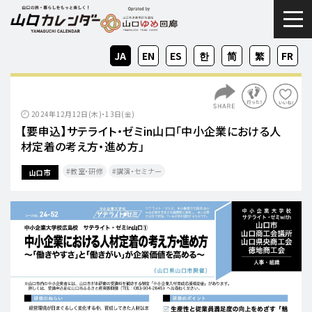
togg
JA
EN
ES
KO
ZH-
ZH-
FR
CN
TW
2024年12月12日(木)・13日(金)
【要申込】サテライト・ゼミin山口「中小企業における人
材定着の考え方・進め方」
教室・研修
講演・セミナー
山口市