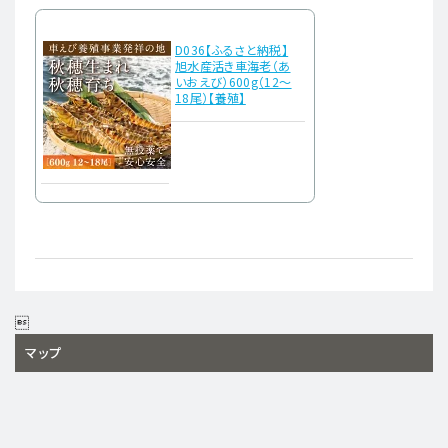
D036【ふるさと納税】
旭水産活き車海老（あ
いおえび）600g（12～
18尾）【養殖】

マップ