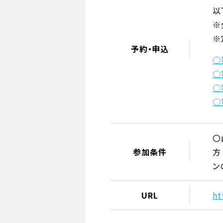
以
※
※
予約・申込
○
○
○
○
〇
参加条件
方
ン
URL
ht