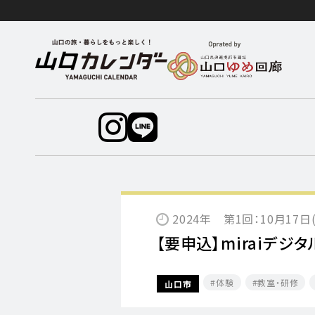
2024年 第1回：10月17日
【要申込】miraiデ
体験
教室・研修
山口市