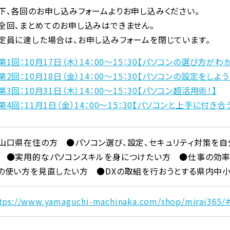
下、各回のお申し込みフォームよりお申し込みください。
全回、まとめてのお申し込みはできません。
定員に達した場合は、お申し込みフォームを閉じています。
第1回：10月17日（木）14：00～15：30【パソコンの選び方がわ
第2回：10月18日（金）14：00～15：30【パソコンの設定をしよう
第3回：10月31日（木）14：00～15：30【パソコン超活用術！】
第4回：11月1日（金）14：00～15：30【パソコンと上手に付き合
山口県在住の方 ●パソコン選び、設定、セキュリティ対策を自
 ●実用的なパソコンスキルを身につけたい方 ●仕事の効率
の使い方を見直したい方 ●DXの取組を行おうとする県内中
tps://www.yamaguchi-machinaka.com/shop/mirai365/