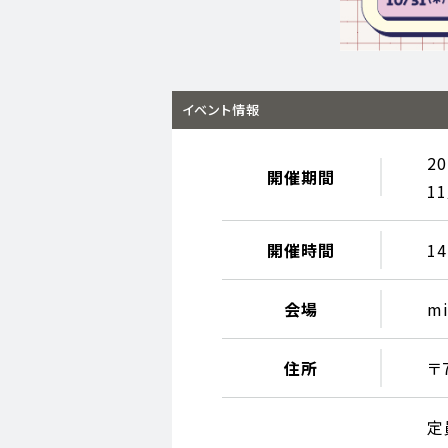
イベント情報
2
開催期間
1
開催時間
14
会場
m
住所
〒
定