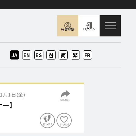
toggle naviga
ログイン
会員登録
JA
EN
ES
KO
ZH-
ZH-
FR
CN
TW
1月1日(金)
ナー】