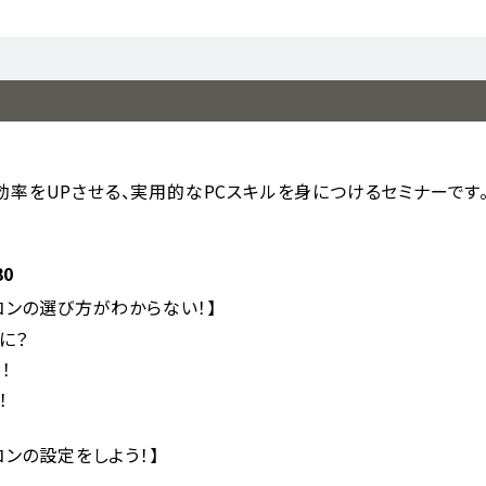
効率をUPさせる、実用的なPCスキルを身につけるセミナーです
30
コンの選び方がわからない！】
に？
！
！
コンの設定をしよう！】