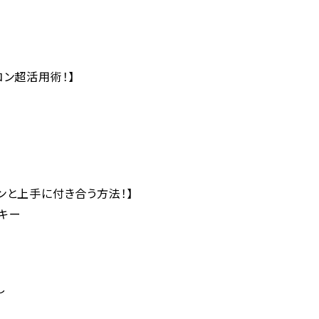
コン超活用術！】
ンと上手に付き合う方法！】
キー
し