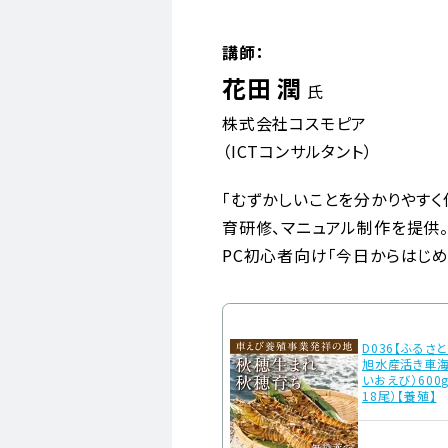
講師：
花田 潤
氏
株式会社コスモピア
（ICTコンサルタント）
「むずかしいことを分かりやすく
育研修、マニュアル制作を提供
PC初心者向け「今日からはじめ
D036【ふるさ
旭水産活き車海
いおえび）600g
18尾）【養殖】