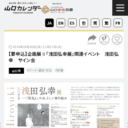
togg
JA
EN
ES
KO
ZH-
ZH-
FR
CN
TW
2024年10月20日(日)・11月27日(水)
【要申込】企画展Ⅱ「浅田弘幸展」関連イベント 浅田弘
幸 サイン会
アート・歴史・文化
体験
山口市