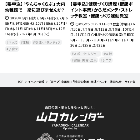
援
【要申込】「やんちゃくらぶ」 大内
【要申込】健康づくり講座（健康ポ
【
幼稚園で一緒に遊びませんか?
イント事業）からだメンテ・ストレ
ッチ教室 ・健康づくり運動教室
年
7日
2026年6月9日(火)、6月24日(水)、7月 6
日(月)、9月16日(水)、10月 9日(金)、10月14
〇からだメンテ・ストレッチ教室（水曜日） 6
日(水)、11月 6日(金)、11月18日(水)、12月
月10日、7月 8日、8月12日、9月 9日 、10月14
16日(水)、2027年1月19日(火)
日 、11月11日 〇健康づくり運動教室（月曜日）
5月25日、6月22日、8月24日、9月28日、10月
キッズ
体験
交流・ボランティア
26日、1月25日、2月22日
子育て
スポーツ・レジャー
体験
健康・美容・温泉
シニア
TOP
イベント情報
【要申込】企画展Ⅱ「浅田弘幸展」関連イベント 浅田弘幸 サイン会