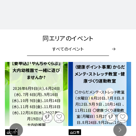
同エリアのイベント
すべてのイベント
【要申込】健康づくり講座
【要申込】「やんちゃくらぶ」
（健康ポイント事業）からだ
大内幼稚園で一緒に遊び
メンテ・ストレッチ教室 ・健
ませんか?
康づくり運動教室
2026年6月9日(火)、6月24日
〇からだメンテ・ストレッチ教室
(水)、7月 6日(月)、9月16日
（水曜日） 6月10日、7月 8日、8
(水)、10月 9日(金)、10月14日
月12日、9月 9日 、10月14日 、
(水)、11月 6日(金)、11月18日
11月11日 〇健康づくり運動教
(水)、12月16日(水)、2027年1
室（月曜日） 5月25日、6月22
月19日(火)
日、8月24日、9月28日、10月
大内幼稚園
26日、1月25日、2月22日
山口市
山口市