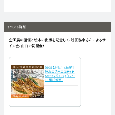
イベント詳細
企画展の開催と絵本の出版を記念して、浅田弘幸さんによるサ
イン会、山口で初開催！
D036【ふるさと納税】
旭水産活き車海老（あ
いおえび）600g（12～
18尾）【養殖】