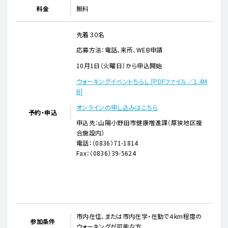
料金
無料
先着３０名
応募方法：電話、来所、WEB申請
10月1日（火曜日）から申込開始
ウォーキングイベントちらし [PDFファイル／1.4M
B]
オンラインの申し込みはこちら
予約・申込
申込先：山陽小野田市健康増進課（厚狭地区複
合施設内）
電話：（0836）71-1814
Fax：（0836）39-5624
市内在住、または市内在学・在勤で４km程度の
参加条件
ウォーキングが可能な方