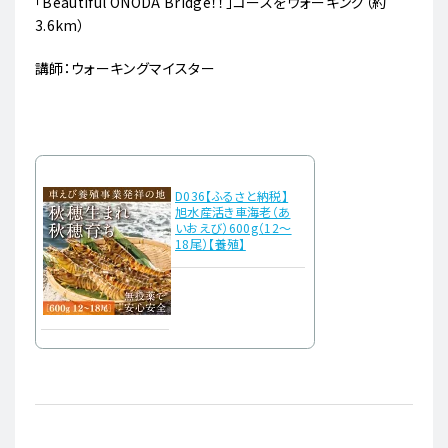
「Beautiful ONODA Bridge！！」コースをウォーキング（約
3.6km）
講師：ウォーキングマイスター
D036【ふるさと納税】
旭水産活き車海老（あ
いおえび）600g（12～
18尾）【養殖】