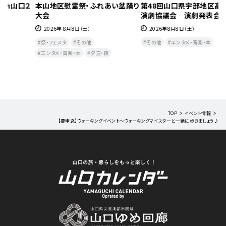
り
第48回山口県宇部地区高等学校
【要申込】第117回 詩～ポエム～
【
演劇協議会 演劇発表会
カフェ
く
2026年8月8日（土）
2026年8月9日(日)
（
その他
エンタメ・音楽・本
その他
エンタメ・音楽・本
1
教室・研修
（
TOP
イベント情報
【要申込】ウォーキングイベント～ウォーキングマイスターと一緒に歩きましょう♪