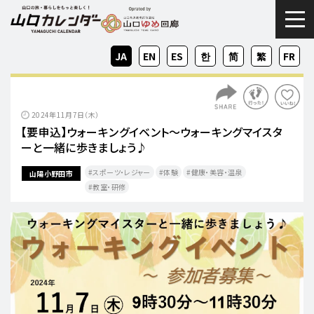
togg
JA
EN
ES
KO
ZH-
ZH-
FR
CN
TW
2024年11月7日（木）
【要申込】ウォーキングイベント～ウォーキングマイスタ
ーと一緒に歩きましょう♪
スポーツ・レジャー
体験
健康・美容・温泉
山陽小野田市
教室・研修