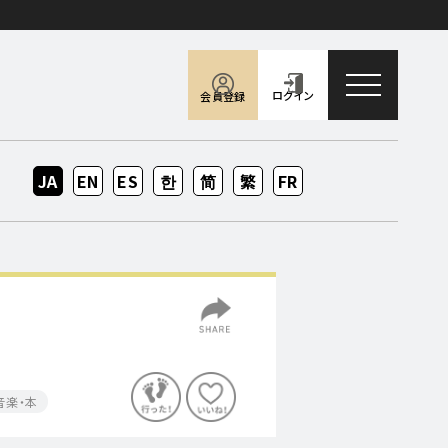
toggle naviga
ログイン
会員登録
JA
EN
ES
KO
ZH-
ZH-
FR
CN
TW
音楽・本