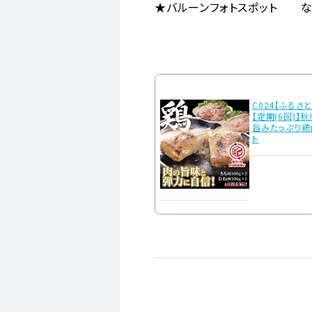
★バルーンフォトスポット 
C024【ふるさ
【定期(6回)】
旨みたっぷり鶏
ト