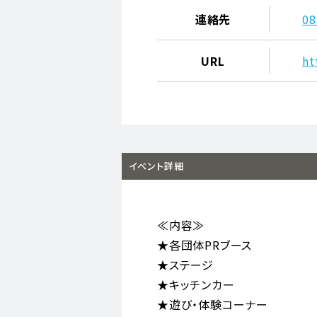
連絡先
0
URL
ht
イベント詳細
≪内容≫
★各団体PRブース
★ステージ
★キッチンカー
★遊び・体験コーナー