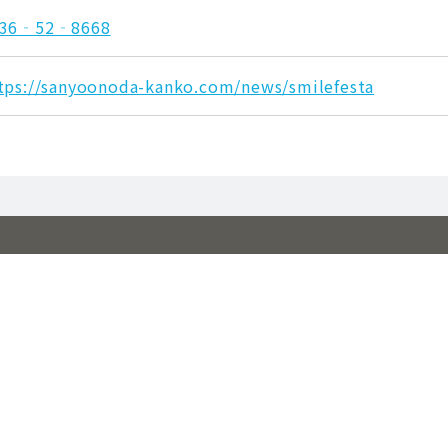
836‐52‐8668
tps://sanyoonoda-kanko.com/news/smilefesta