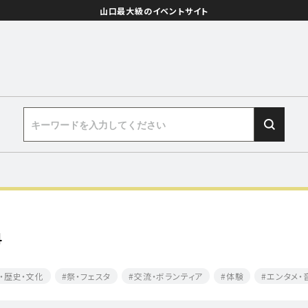
山口最大級のイベントサイト
４
・歴史・文化
祭・フェスタ
交流・ボランティア
体験
エンタメ・