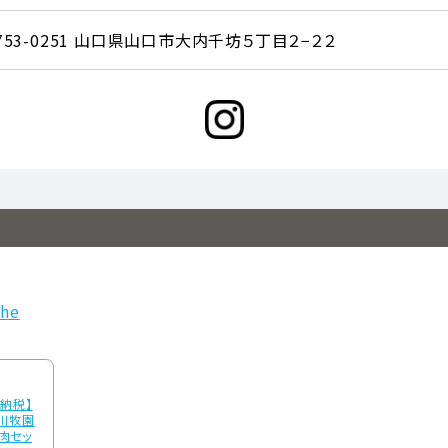
753-0251 山口県山口市大内千坊５丁目２−２２
che
と納税】
秋川牧園
肉セッ