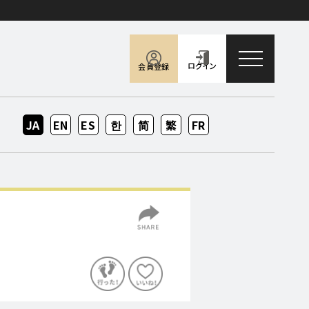
toggle naviga
ログイン
会員登録
JA
EN
ES
KO
ZH-
ZH-
FR
CN
TW