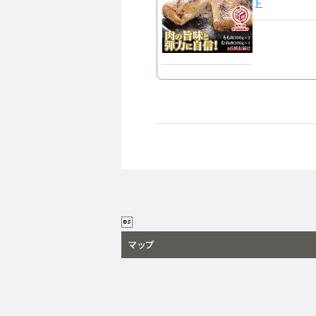
ト

マップ