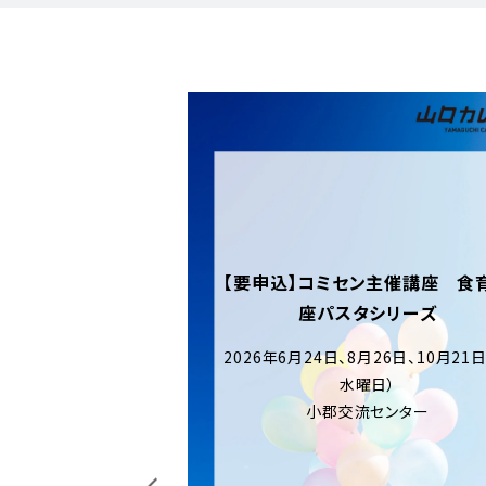
ン主催講座 食育講
タシリーズ
月26日、10月21日（各
曜日）
流センター