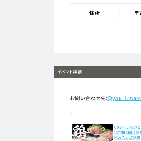
住所
〒
イベント詳細
お問い合わせ先:
@you_i.mar
C024【ふるさ
【定期(6回)】
旨みたっぷり鶏