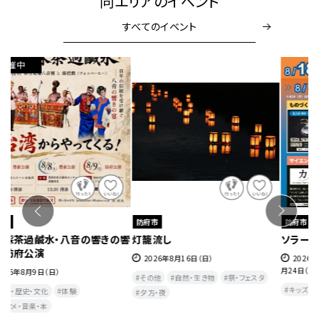
同エリアのイベント
すべてのイベント
防府市
防府市
ソラールの夏休み2026
【要申込】図書館活用の達人！養
成講座
2026年8月18日（火）～8月30日（日）※8
月24日（月）
2026年8月20日（木）
キッズ
その他
体験
子育て
その他
エンタメ・音楽・本
教室・研修