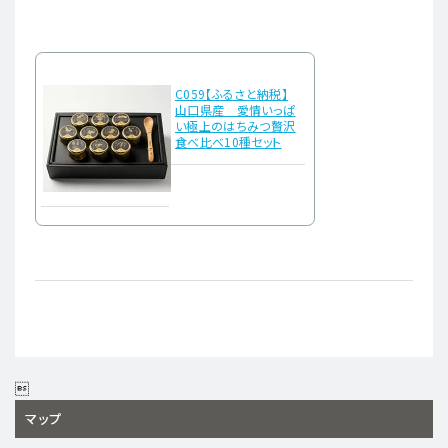
C059【ふるさと納税】
山口県産 愛情いっぱ
い極上のはちみつ贅沢
食べ比べ10種セット

マップ