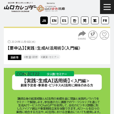
togg
JA
EN
ES
KO
ZH-
ZH-
FR
CN
TW
2024年11月6日(水)
【要申込】【実践：生成AI活用術】〈入門編〉
教室・研修
講演・セミナー
防府市