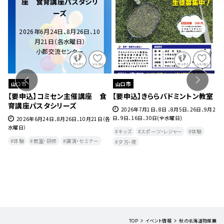
座 食育講座パスタシリ
ーズ
2026年6月24日、8月26日、10
月21日（各水曜日）
小郡交流センター
山口市
山口市
ェ』
【要申込】コミセン主催講座 食
【要申込】きららバドミントン教室
【
育講座パスタシリーズ
チ
27
2026年7月1日、8日 、8月5日、26日、9月2
日、9日、16日、30日(全水曜日)
2026年6月24日、8月26日、10月21日（各
水曜日）
月
キッズ
スポーツ・レジャー
体験
曜
体験
教室・研修
講演・セミナー
夕方・夜​
TOP
イベント情報
秋の北海道物産展