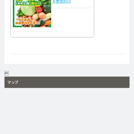
お野菜BOX

マップ