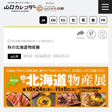
togg
JA
EN
ES
KO
ZH-
ZH-
FR
CN
TW
2024年10月24日(木)～11月5日(火)
秋の北海道物産展
グルメ
ショッピング
キャンペーン
山口市