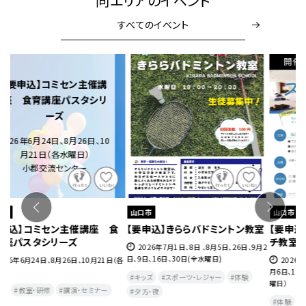
同エリアのイベント
すべてのイベント
開催中
開催中
山口市
山口市
室
【要申込】はじめてヨガ＆ストレッ
【要申込】きららサッカースクール
【
チ教室（7月～9月）
（7月～9月）
月2
2026年7月2日、9日、16日、23日、30日、8
2026年7月2日、9日、23日、30日、8月6
月6日、13日、27日、9月3日、10日、17日（各木
日、20日、27日、9月3日、10日、17日（各木曜
(
曜日）
日)
月
(
体験
健康・美容・温泉
教室・研修
キッズ
体験
スポーツ・レジャー