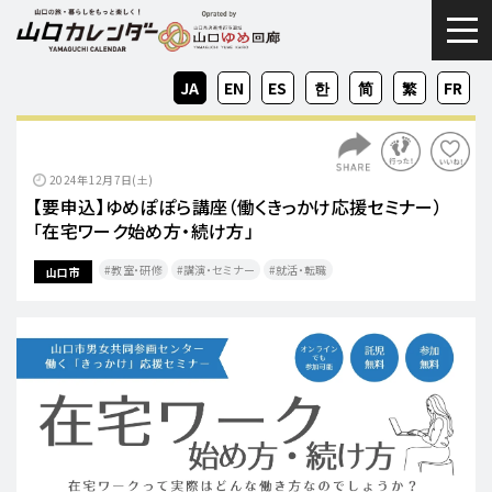
togg
JA
EN
ES
KO
ZH-
ZH-
FR
CN
TW
2024年12月7日(土)
【要申込】ゆめぽぽら講座（働くきっかけ応援セミナー）
「在宅ワーク始め方・続け方」
教室・研修
講演・セミナー
就活・転職​
山口市