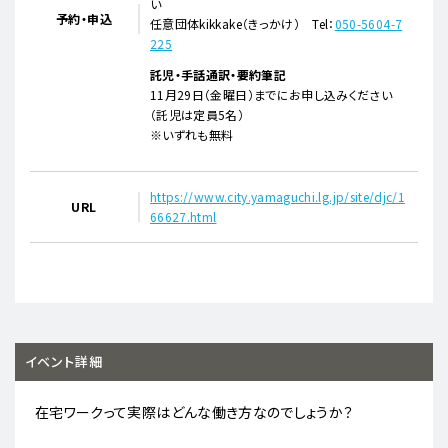
い
予約・申込
任意団体kikkake（きっかけ） Tel：
050-5604-7
225
託児・手話通訳・要約筆記
11月29日（金曜日）までにお申し込みください
（託児は定員5名）
※いずれも無料
https://www.city.yamaguchi.lg.jp/site/djc/1
URL
66627.html
イベント詳細
在宅ワークって実際はどんな働き方なのでしょうか？