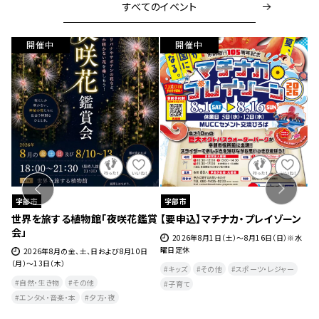
すべてのイベント
開催中
開催中
宇部市
宇部市
室
世界を旅する植物館「夜咲花鑑賞
【要申込】マチナカ・プレイゾーン
世
会」
2026年8月1日（土）～8月16日（日）※水
曜日定休
日
2026年8月の金、土、日および8月10日
(木
（月）～13日（木）
キッズ
その他
スポーツ・レジャー
自然・生き物
その他
子育て
エンタメ・音楽・本
夕方・夜​