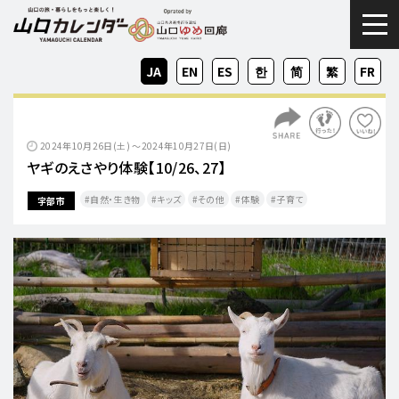
togg
JA
EN
ES
KO
ZH-
ZH-
FR
CN
TW
2024年10月26日(土) ～2024年10月27日(日)
ヤギのえさやり体験【10/26、27】
自然・生き物
キッズ
その他
体験
子育て
宇部市