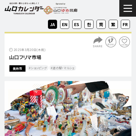
togg
JA
EN
ES
KO
ZH-
ZH-
FR
CN
TW
2025年3月20日(木祝)
山口フリマ市場
ショッピング
道の駅・マルシェ
美祢市