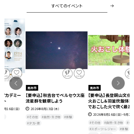
すべてのイベント
美祢市
美祢市
ー
【要申込】秋吉台でペルセウス座
【要申込】長登銅山文化交流館で
令
流星群を観察しよう
火おこし＆羽釜炊飯体験～自分
し
でおこした火で炊く最高の一杯
2026年8月13日（木）
日
2026年8月16日（日）・9月22日（祝・火）
その他
自然・生き物
体験
その他
自然・生き物
キッズ
夕方・夜​
スポーツ・レジャー
体験
子育て