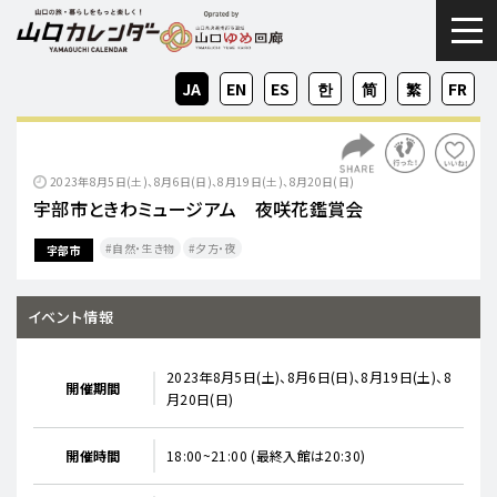
togg
JA
EN
ES
KO
ZH-
ZH-
FR
CN
TW
2023年8月5日(土)、8月6日(日)、8月19日(土)、8月20日(日)
宇部市ときわミュージアム 夜咲花鑑賞会
自然・生き物
夕方・夜​
宇部市
イベント情報
2023年8月5日(土)、8月6日(日)、8月19日(土)、8
開催期間
月20日(日)
開催時間
18:00~21:00 (最終入館は20:30)