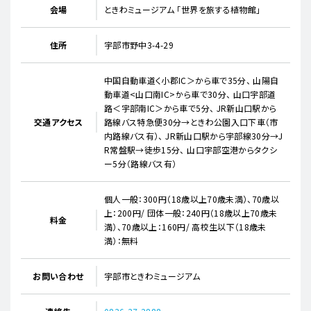
会場
ときわミュージアム 「世界を旅する植物館」
住所
宇部市野中3-4-29
中国自動車道く小郡IC＞から車で35分、 山陽自
動車道<山口南IC>から車で30分、 山口宇部道
路＜宇部南IC＞から車で5分、 JR新山口駅から
交通アクセス
路線バス特急便30分→ときわ公園入口下車（市
内路線バス有）、 JR新山口駅から宇部線30分→J
R常盤駅→徒歩15分、 山口宇部空港からタクシ
ー5分（路線バス有）
個人一般：300円（18歳以上70歳未満）、70歳以
上：200円/ 団体一般：240円（18歳以上70歳未
料金
満）、70歳以上：160円/ 高校生以下（18歳未
満）：無料
お問い合わせ
宇部市ときわミュージアム