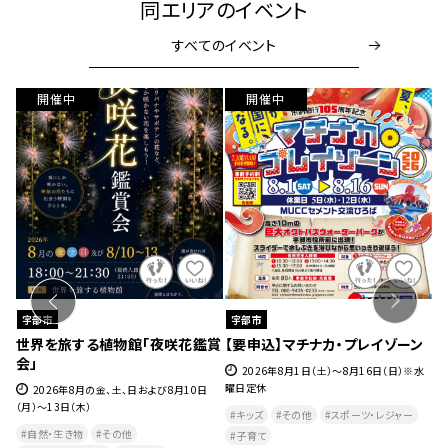
同エリアのイベント
すべてのイベント
開催中
開催中
宇部市
宇部市
室
世界を旅する植物館「夜咲花鑑賞
【要申込】マチナカ・プレイゾーン
世
会」
2026年8月1日（土）～8月16日（日）※水
曜日定休
日
2026年8月の金、土、日および8月10日
(木
（月）～13日（木）
キッズ
その他
スポーツ・レジャー
自然・生き物
その他
子育て