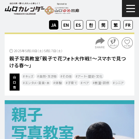
togg
JA
EN
ES
KO
ZH-
ZH-
FR
CN
TW
2025年5月10日（土）5月17日（土）
親子写真教室「親子で花フォト大作戦！～スマホで見つ
ける春～」
キッズ
自然・生き物
その他
アート・歴史・文化
山
口
エンタメ・音楽・本
体験
子育て
ペア
教室・研修
シニア
市