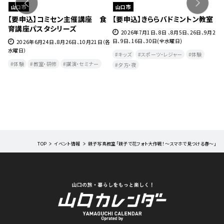
山口市
山口市
ェ』
【要申込】コミセン主催講座 食
【要申込】きららバドミントン教室
【
育講座パスタシリーズ
チ
27
2026年7月1日、8日 、8月5日、26日、9月2
日、9日、16日、30日(全水曜日)
2026年6月24日、8月26日、10月21日（各
水曜日）
月
キッズ
スポーツ・レジャー
体験
曜
体験
教室・研修
講演・セミナー
夕方・夜​
TOP
イベント情報
親子写真教室「親子で花フォト大作戦！～スマホで見つける春～」