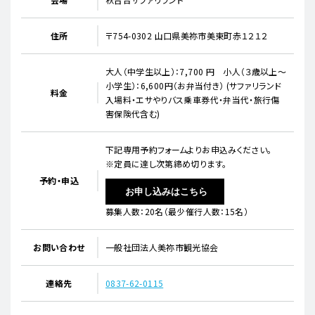
住所
〒754-0302 山口県美祢市美東町赤１２１２
大人（中学生以上）：7,700 円 小人（３歳以上～
小学生）：6,600円（お弁当付き） (サファリランド
料金
入場料・エサやりバス乗車券代・弁当代・旅行傷
害保険代含む)
下記専用予約フォームよりお申込みください。
※定員に達し次第締め切ります。
予約・申込
お申し込みはこちら
募集人数：20名（最少催行人数：15名）
お問い合わせ
一般社団法人美祢市観光協会
連絡先
0837-62-0115