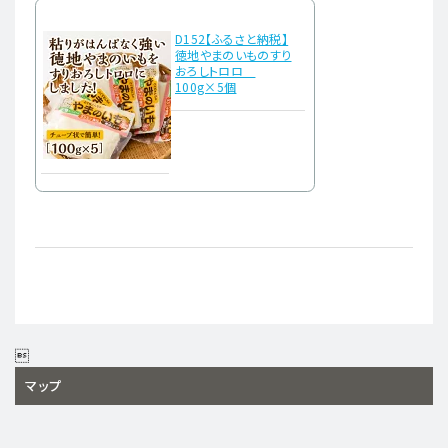
D152【ふるさと納税】
徳地やまのいものすり
おろしトロロ
100g×5個

マップ