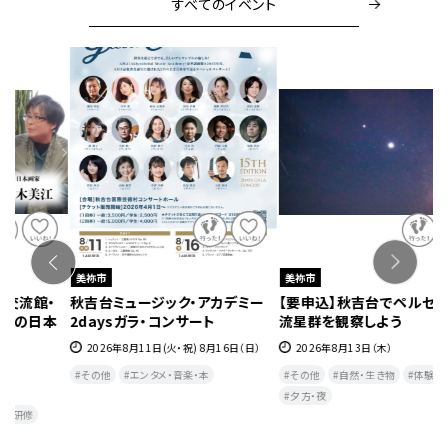
すべてのイベント
美祢市
美祢市
ー
【要申込】秋吉台でペルセウス座
【要申込】長登銅山文化交流館で
令
流星群を観察しよう
火おこし＆羽釜炊飯体験～自分
し
でおこした火で炊く最高の一杯
2026年8月13日（木）
日
2026年8月16日（日）・9月22日（祝・火）
その他
自然・生き物
体験
その他
自然・生き物
キッズ
夕方・夜​
スポーツ・レジャー
体験
子育て
ペア
シニア