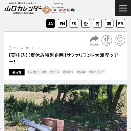
togg
JA
EN
ES
KO
ZH-
ZH-
FR
CN
TW
2025年8月2日（土）
【要申込】【夏休み特別企画】サファリランド大満喫ツア
ー！
自然・生き物
キッズ
子育て
体験
観光・名所
美祢市