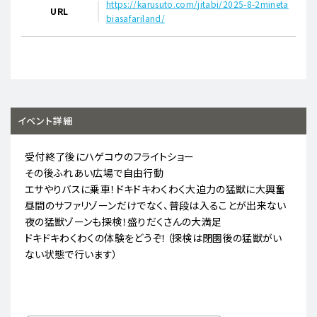
https://karusuto.com/jitabi/2025-8-2mineta
URL
biasafariland/
イベント詳細
受付終了後にハゲコウのフライトショー
その後ふれあい広場で自由行動
エサやりバスに乗車！ドキドキわくわく大迫力の猛獣に大興奮
昼間のサファリゾーンだけでなく、普段は入ることが出来ない
夜の猛獣ゾーンも探検！盛りだくさんの大満足
ドキドキわくわくの体験をどうぞ！（探検は閉園後の猛獣がい
ない状態で行います）