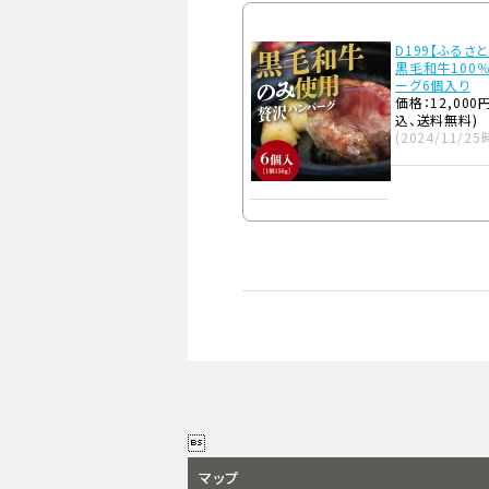
D199【ふるさ
黒毛和牛100
ーグ6個入り
価格：12,000
込、送料無料)
(2024/11/25

マップ