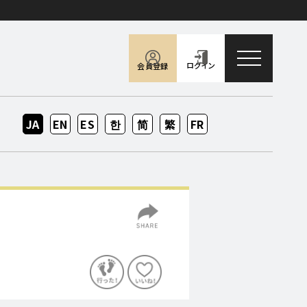
toggle naviga
ログイン
会員登録
JA
EN
ES
KO
ZH-
ZH-
FR
CN
TW