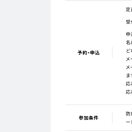
定
受
申
名
ど
予約・申込
メ
メ
ま
応
応
防
参加条件
ー