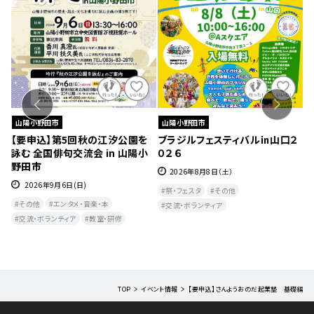
山陽小野田市
山陽小野田市
はな
【要申込】第5回秋の江汐公園を
ブラジルフェスティバル㏌山口２
【
詠む 全国俳句交流会 in 山陽小
０２６
カ
野田市
ずれ
2026年8月8日（土）
2026年9月6日(日)
祭・フェスタ
その他
その他
エンタメ・音楽・本
交流・ボランティア
交流・ボランティア
教室・研修
TOP
イベント情報
【要申込】さんようおのだ起業塾 基礎編