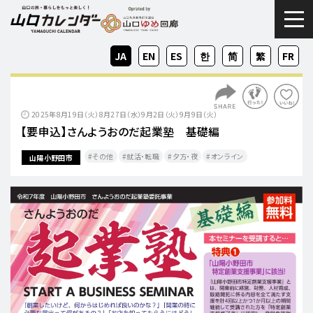
togg
JA
EN
ES
KO
ZH-
ZH-
FR
CN
TW
2025年8月19日（火）8月27日（水）9月2日（火）9月9日（火）
【要申込】さんようおのだ起業塾 基礎編
その他
就活・転職​
夕方・夜​
オンライン​
山陽小野田市