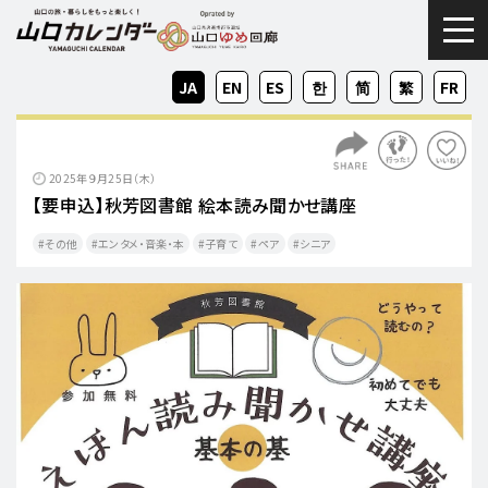
togg
JA
EN
ES
KO
ZH-
ZH-
FR
CN
TW
2025年９月25日（木）
【要申込】秋芳図書館 絵本読み聞かせ講座
その他
エンタメ・音楽・本
子育て
ペア
シニア