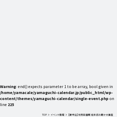
Warning
: end() expects parameter 1 to be array, bool given in
/home/yamacale/yamaguchi-calendar.jp/public_html/wp-
content/themes/yamaguchi-calendar/single-event.php
on
line
225
TOP
イベント情報
【要申込】秋芳図書館 絵本読み聞かせ講座