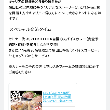
キャリアの転機をどう乗り越えたか
藤田氏の実体験に基づくリアルなストーリーは、これから起業
を目指す方やキャリアに悩む方にとって、大きなヒントになるは
ずです。
スペシャル交流タイム
セミナー後は、
PFCKITCHEN自慢のスパイスカレー（完全予
約制・有料）を実食
しながら交流！
さらに、**先着20名様限定で藤田氏特製「スパイスコーヒー」
**をメグリバからサービス！
※カレーをご予約の方は申し込みフォームの質問項目に必ず
ご回答ください
C024【ふるさと納税】
【定期(6回)】秋川牧園
旨みたっぷり鶏肉セット