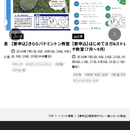
山口市
山口市
室
【要申込】はじめてヨガ＆ストレッ
【要申込】きららサッカースクール
【
チ教室（7月～9月）
（7月～9月）
と
月2
2026年7月2日、9日、16日、23日、30日、8
2026年7月2日、9日、23日、30日、8月6
月6日、13日、27日、9月3日、10日、17日（各木
日、20日、27日、9月3日、10日、17日（各木曜
(
曜日）
日)
月
(
体験
健康・美容・温泉
教室・研修
キッズ
体験
スポーツ・レジャー
フィットネス・ヨガ
健康・美容・温泉
教室・研修
TOP
イベント情報
【要申込】薬剤師がカレー屋になった理由