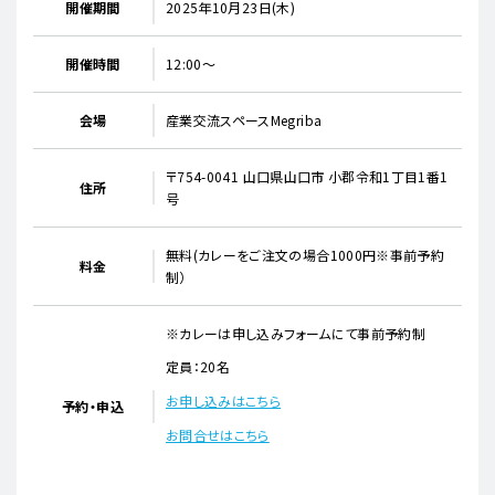
開催期間
2025年10月23日(木)
開催時間
12:00～
会場
産業交流スペースMegriba
〒754-0041 山口県山口市 小郡令和1丁目1番1
住所
号
無料(カレーをご注文の場合1000円※事前予約
料金
制）
※カレーは申し込みフォームにて事前予約制
定員：20名
お申し込みはこちら
予約・申込
お問合せはこちら