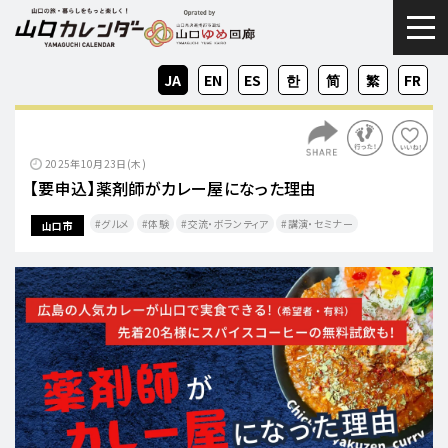
togg
JA
EN
ES
KO
ZH-
ZH-
FR
CN
TW
2025年10月23日(木)
【要申込】薬剤師がカレー屋になった理由
グルメ
体験
交流・ボランティア
講演・セミナー
山口市