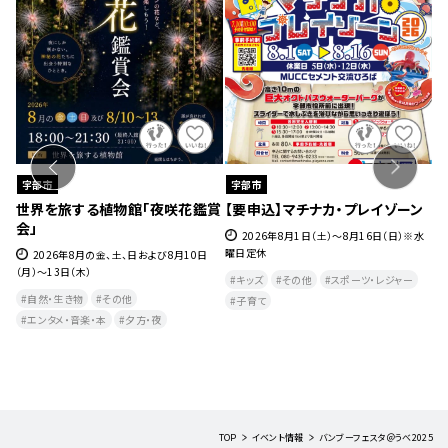
宇部市
宇部市
室
世界を旅する植物館「夜咲花鑑賞
【要申込】マチナカ・プレイゾーン
世
会」
2026年8月1日（土）～8月16日（日）※水
曜日定休
日
2026年8月の金、土、日および8月10日
(木
（月）～13日（木）
キッズ
その他
スポーツ・レジャー
自然・生き物
その他
子育て
エンタメ・音楽・本
夕方・夜​
TOP
イベント情報
バンブーフェスタ＠うべ2025