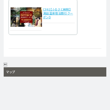
C061【ふるさと納税】
湯田温泉宿泊割引クー
ポンD

マップ