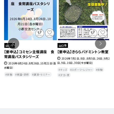
座 食育講座パスタシリ
ーズ
2026年6月24日、8月26日、10
月21日（各水曜日）
小郡交流センター
山口市
山口市
ェ』
【要申込】コミセン主催講座 食
【要申込】きららバドミントン教室
【
育講座パスタシリーズ
チ
27
2026年7月1日、8日 、8月5日、26日、9月2
日、9日、16日、30日(全水曜日)
2026年6月24日、8月26日、10月21日（各
水曜日）
月
キッズ
スポーツ・レジャー
体験
曜
体験
教室・研修
講演・セミナー
夕方・夜​