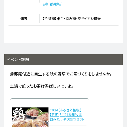
参加者募集/
備考
【持参物】軍手・飲み物・歩きやすい格好
イベント詳細
帰郷庵付近に自生する秋の野草でお茶づくりをしませんか。
土鍋で煎ったお茶は香ばしいですよ。
C024【ふるさと納税】
【定期(6回)】秋川牧園
旨みたっぷり鶏肉セット