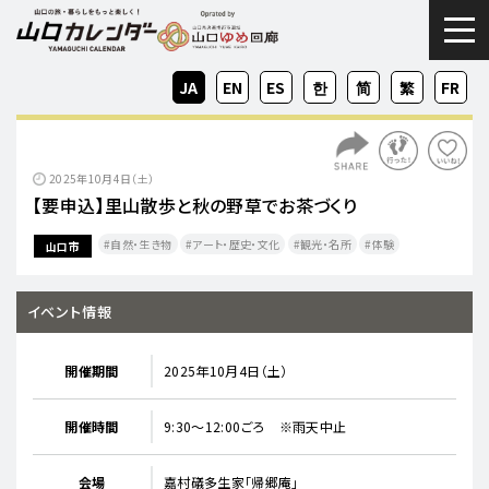
togg
JA
EN
ES
KO
ZH-
ZH-
FR
CN
TW
2025年10月4日（土）
【要申込】里山散歩と秋の野草でお茶づくり
自然・生き物
アート・歴史・文化
観光・名所
体験
山口市
イベント情報
開催期間
2025年10月4日（土）
開催時間
9:30～12:00ごろ ※雨天中止
会場
嘉村礒多生家「帰郷庵」