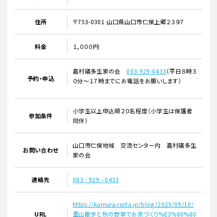
住所
〒753-0301 山口県山口市仁保上郷２３９７
料金
１,０００円
嘉村礒多生家の会
083-929-0433
（平日８時３
予約・申込
０分～１７時までにお電話をお願いします）
小学生以上申込順２０名程度（小学生は保護者
参加条件
同伴）
山口市仁保地域 交流センター内 嘉村礒多生
お問い合わせ
家の会
連絡先
083 - 929 - 0433
https://kamura-isota.jp/blog/2025/09/10/
URL
里山散歩と秋の野草でお茶づくり%E3%80%80