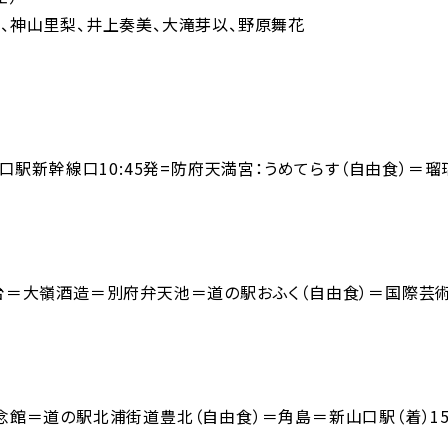
田もも、神山里梨、井上奏美、大滝芽以、野原舞花
山口駅新幹線口10:45発=防府天満宮：うめてらす（自由食）＝瑠
台＝大嶺酒造＝別府弁天池＝道の駅おふく（自由食）＝国際芸術村
念館＝道の駅北浦街道豊北（自由食）＝角島＝新山口駅（着）15