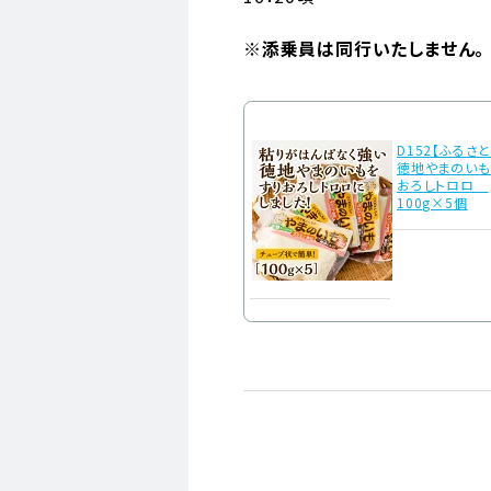
※添乗員は同行いたしません。
D152【ふるさ
徳地やまのいも
おろしトロロ
100g×5個