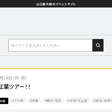
山口最大級のイベントサイト
1月24日（月・祝）
紅葉ツアー！！
その他
体験
観光・名所
名物・お土産
宿泊・日帰
の他