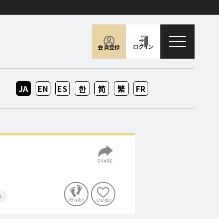
toggle naviga
ログイン
会員登録
JA
EN
ES
KO
ZH-
ZH-
FR
CN
TW
り