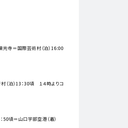
璃光寺＝国際芸術村（泊）16:00
（泊）13：30頃 １４時よりコ
：50頃＝山口宇部空港（着）