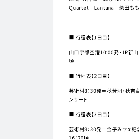
Quartet Lantana 柴
■ 行程表【1日目】
山口宇部空港10:00発・JR新
頃
■ 行程表【2日目】
芸術村8：30発＝秋芳洞・秋吉
ンサート
■ 行程表【3日目】
芸術村8：30発＝金子みすゞ記
16：20頃