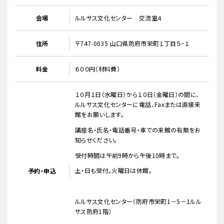
会場
ルルサス文化センター 交流室４
住所
〒747-0035 山口県防府市栄町１丁目５−１
料金
６００円（材料費）
１０月１日（水曜日）から１０日（金曜日）の間に、
ルルサス文化センターに電話、Faxまたは直接来
館をお願いします。
講座名・氏名・電話番号・車での来館の有無をお
知らせください。
受付時間は午前9時から午後10時まで。
土・日も受付。火曜日は休館。
予約・申込
ルルサス文化センター（防府市栄町1－5－1ルル
サス防府1階）