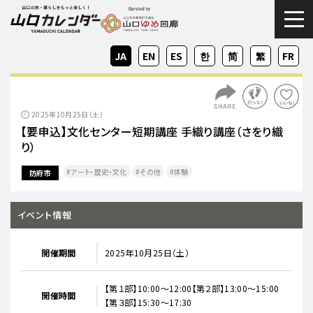
togg
JA
EN
ES
KO
ZH-
ZH-
FR
CN
TW
2025年10月25日（土）
【要申込】文化センター短期講座 手織り講座（さをり織
り）
アート・歴史・文化
その他
体験
防府市
イベント情報
開催期間
2025年10月25日（土）
【第１部】10:00～12:00【第２部】13:00～15:00
開催時間
【第３部】15:30～17:30