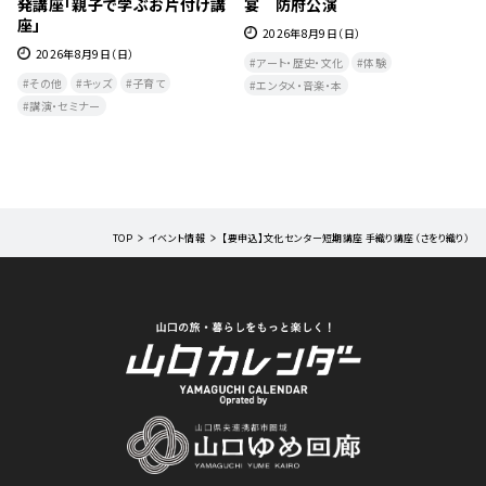
発講座「親子で学ぶお片付け講
宴 防府公演
座」
2026年8月9日（日）
2026年8月9日（日）
アート・歴史・文化
体験
その他
キッズ
子育て
エンタメ・音楽・本
講演・セミナー
TOP
イベント情報
【要申込】文化センター短期講座 手織り講座（さをり織り）