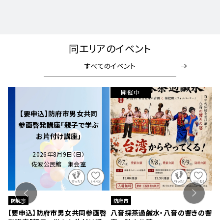
同エリアのイベント
すべてのイベント
開催中
開催中
【要申込】防府市男女共同
参画啓発講座「親子で学ぶ
お片付け講座」
2026年8月9日（日）
佐波公民館 集会室
防府市
防府市
【要申込】防府市男女共同参画啓
八音採茶過鹹水・八音の響きの響
灯