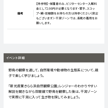
【持参物】・保護者のみ、ビジターセンター入館料
金として100円が必要となります・軍手、スコッ
備考
プ・網・双眼鏡をお持ちの方は持参ください（貸出
もございます）・干潟ゾーンでは、長靴の着用をお
願いします。
イベント詳細
野鳥の観察を通して、自然環境や動植物の生態系について、親
子で楽しく学びましょう。
「新光産業きらら浜自然観察公園」レンジャーのわかりやすい
解説を聞きながら双眼鏡で野鳥を観察した後は、干潟ゾーン
で実際に干潟に入って生き物を探してみましょう。