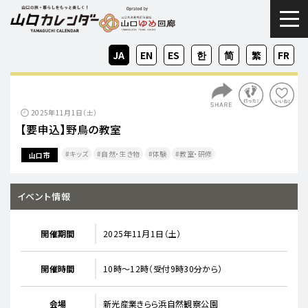
togg
JA
EN
ES
KO
ZH-
ZH-
FR
CN
TW
2025年11月1日（土）
【要申込】野鳥の教室
キッズ
自然・生き物
体験
教室・研修
山口市
イベント情報
開催期間
2025年11月1日（土）
開催時間
10時〜12時（受付9時30分から）
会場
新光産業きらら浜自然観察公園