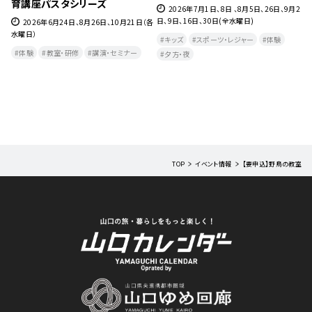
チ教室（7月～9月）
（7月～9月）
日、26日、9月2
2026年7月2日、9日、16日、23日、30日、8
2026年7月2日、9日、23日、30日、
月6日、13日、27日、9月3日、10日、17日（各木
日、20日、27日、9月3日、10日、17日
体験
曜日）
日)
体験
健康・美容・温泉
教室・研修
キッズ
体験
スポーツ・レジャ
フィットネス・ヨガ
健康・美容・温泉
教室・研修
TOP
イベント情報
【要申込】野鳥の教室