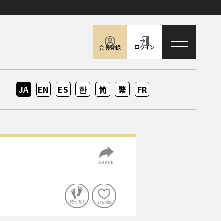
toggle naviga
ログイン
会員登録
JA
EN
ES
KO
ZH-
ZH-
FR
CN
TW