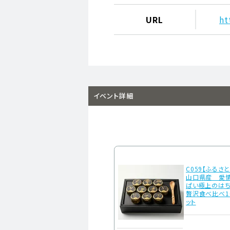
URL
ht
イベント詳細
C059【ふるさ
山口県産 愛
ぱい極上のは
贅沢食べ比べ1
ット