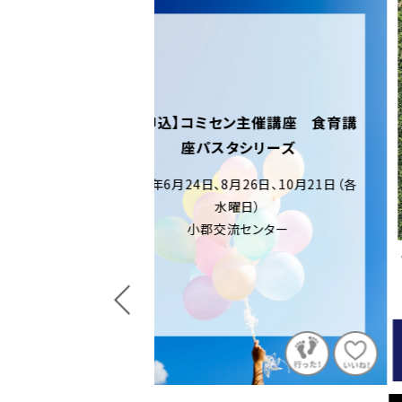
ン主催講座 食育講
タシリーズ
月26日、10月21日（各
曜日）
流センター