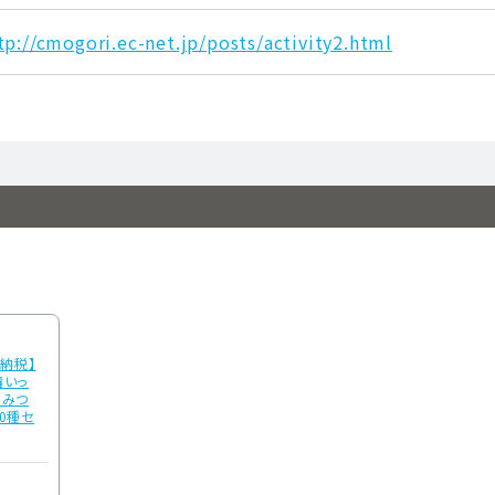
tp://cmogori.ec-net.jp/posts/activity2.html
と納税】
情いっ
ちみつ
0種セ