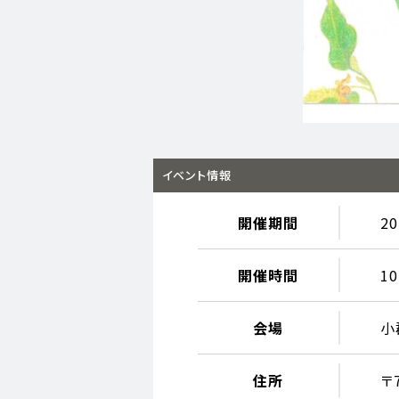
イベント情報
開催期間
2
開催時間
1
会場
小
住所
〒