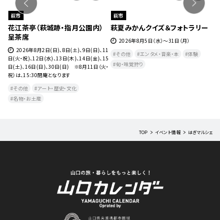
萩市
萩市
８
花江茶亭（萩城跡・指月公園内）
萩夏みかんクイズ＆フォトラリー
萩
呈茶席
2026年8月5日（水）～31日（月）
水）
2026年8月2日(日)、8日(土)、9日(日)、11
その他
エンタメ・音楽・本
体験
日(火・祝)、12日(水)、13日(木)、14日(金)、15
旬・味覚狩り
日(土)、16日(日)、30日(日) ※8月11日（火・
祝）は、15:30閉庵となります
その他
アート・歴史・文化
名物・お土産
TOP
イベント情報
はぎマルシェ