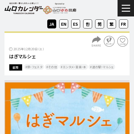
togg
JA
EN
ES
KO
ZH-
ZH-
FR
CN
TW
2025年12月20日（土）
はぎマルシェ
祭・フェスタ
その他
エンタメ・音楽・本
道の駅・マルシェ
萩市