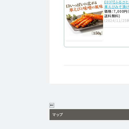
E037【ふるさ
車えびみそ漬
価格：7,000円
送料無料)
(2024/11/25

マップ