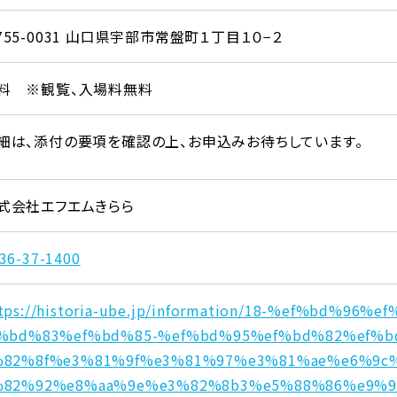
755-0031 山口県宇部市常盤町１丁目１０−２
料 ※観覧、入場料無料
細は、添付の要項を確認の上、お申込みお待ちしています。
式会社エフエムきらら
36-37-1400
tps://historia-ube.jp/information/18-%ef%bd%96
f%bd%83%ef%bd%85-%ef%bd%95%ef%bd%82%ef%
%82%8f%e3%81%9f%e3%81%97%e3%81%ae%e6%9c
%82%92%e8%aa%9e%e3%82%8b3%e5%88%86%e9%9