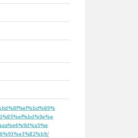
%ef%bd%8f%ef%bd%89%
bd%85%ef%bd%9e%e
%aa%e6%9d%a5%e
6%93%e3%82%b9/