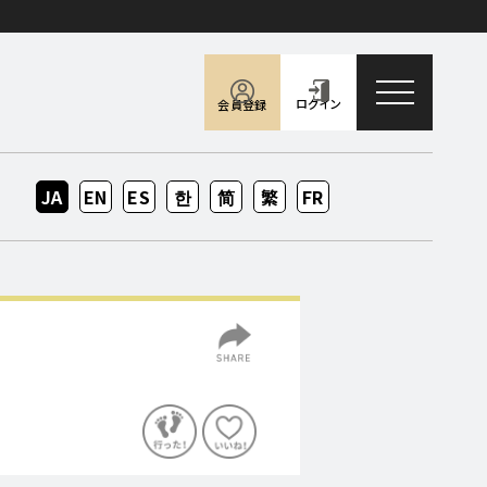
toggle naviga
ログイン
会員登録
JA
EN
ES
KO
ZH-
ZH-
FR
CN
TW