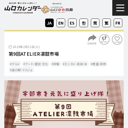
togg
JA
EN
ES
KO
ZH-
ZH-
FR
CN
TW
2026年2月21日(土)
第9回ATELIER凛鼓市場
グルメ
アート・歴史・文化
体験
エンタメ・音楽・本
教室・研修
道の駅・マルシェ