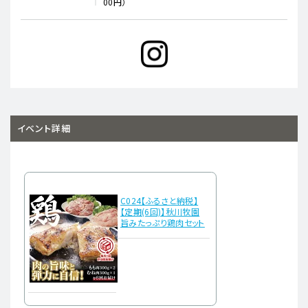
00円）
イベント詳細
C024【ふるさと納税】
【定期(6回)】秋川牧園
旨みたっぷり鶏肉セット