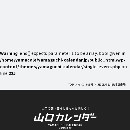
Warning
: end() expects parameter 1 to be array, bool given in
/home/yamacale/yamaguchi-calendar.jp/public_html/wp-
content/themes/yamaguchi-calendar/single-event.php
on
line
225
TOP
イベント情報
第9回ATELIER凛鼓市場