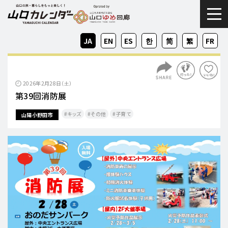
togg
JA
EN
ES
KO
ZH-
ZH-
FR
CN
TW
2026年2月28日（土）
第39回消防展
キッズ
その他
子育て
山陽小野田市