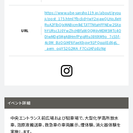
https://www.ube-sansho119.jp/about/gyou
ji/post_175.html?fbclid=IwY2xjawQLHqJleH
RuA2FlbQIxMABicmlkETJlTTNtaHFFNEw2SXp
URL
hYURsc3J0YwZhcHBfaWQQMjIyMDM5MTc4O
DIwMDg5MgABHmfPgqRtu38t0tM9o_7cS5f-
4c0M_BzOGIKF6FaeX0jqyr91PQssplEd6gL_
_aem_oqYS2G2MA_F7Cs1KFp8zNg
イベント詳細
中央エントランス前広場および駐車場で、大型化学高所放水
車、泡原液搬送車、救急車の車両展示、煙体験、消火器体験を
実施します。