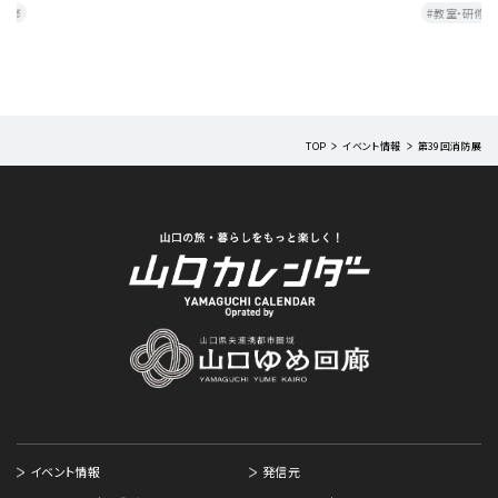
教室・研修
講演・セミナー
（
TOP
イベント情報
第39回消防展
イベント情報
発信元