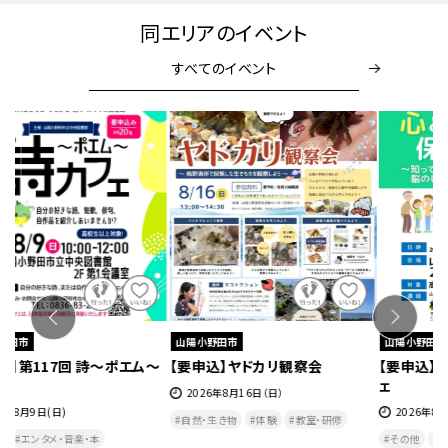
同エリアのイベント
すべてのイベント
山陽小野田市
山陽小野田市
～
【要申込】ヤドカリ観察会
【要申込】第65回サイエンス・カフ
【
ェ
く
2026年8月16日（日）
2026年8月19日(水)
自然・生き物
体験
教室・研修
（
その他
エンタメ・音楽・本
1