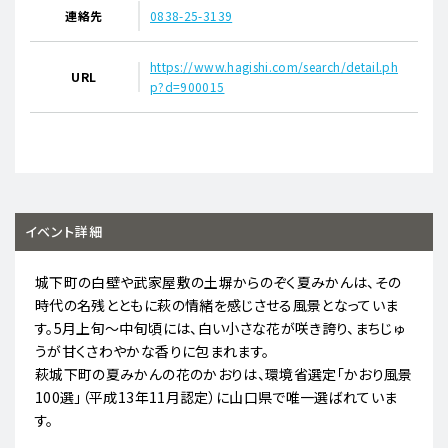
連絡先
0838-25-3139
https://www.hagishi.com/search/detail.ph
URL
p?d=900015
イベント詳細
城下町の白壁や武家屋敷の土塀からのぞく夏みかんは、その
時代の名残とともに萩の情緒を感じさせる風景となっていま
す。5月上旬～中旬頃には、白い小さな花が咲き誇り、まちじゅ
うが甘くさわやかな香りに包まれます。
萩城下町の夏みかんの花のかおりは、環境省選定「かおり風景
100選」（平成13年11月認定）に山口県で唯一選ばれていま
す。