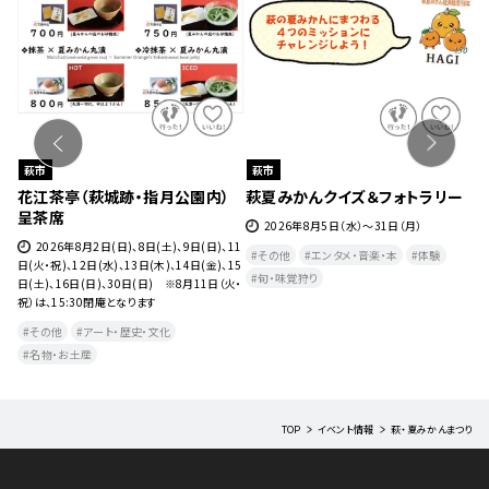
萩市
萩市
８
花江茶亭（萩城跡・指月公園内）
萩夏みかんクイズ＆フォトラリー
萩
呈茶席
2026年8月5日（水）～31日（月）
水）
2026年8月2日(日)、8日(土)、9日(日)、11
その他
エンタメ・音楽・本
体験
日(火・祝)、12日(水)、13日(木)、14日(金)、15
旬・味覚狩り
日(土)、16日(日)、30日(日) ※8月11日（火・
祝）は、15:30閉庵となります
その他
アート・歴史・文化
名物・お土産
TOP
イベント情報
萩・夏みかんまつり