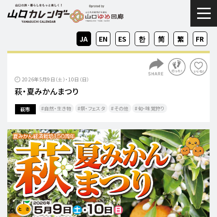
togg
JA
EN
ES
KO
ZH-
ZH-
FR
CN
TW
2026年5月9日（土）・10日（日）
萩・夏みかんまつり
自然・生き物
祭・フェスタ
その他
旬・味覚狩り
萩市