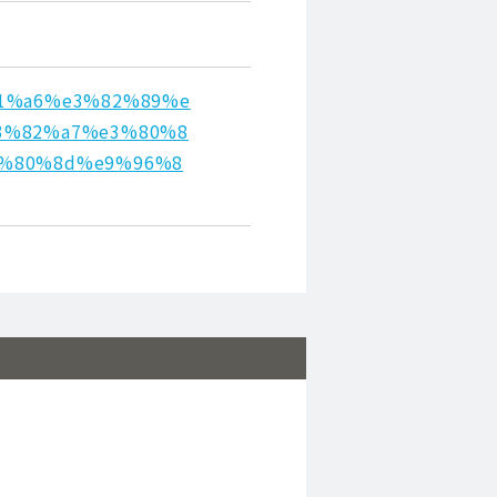
%81%a6%e3%82%89%e
3%82%a7%e3%80%8
3%80%8d%e9%96%8