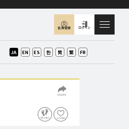
toggle naviga
ログイン
会員登録
JA
EN
ES
KO
ZH-
ZH-
FR
CN
TW