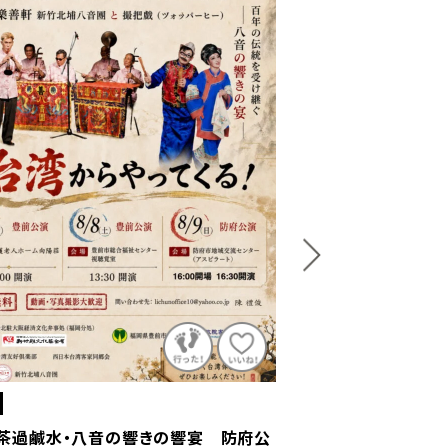
防府市
茶過鹹水・八音の響きの響宴 防府公
灯籠流し