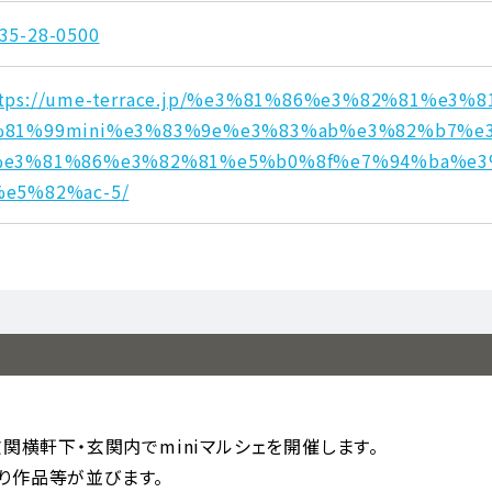
35-28-0500
ttps://ume-terrace.jp/%e3%81%86%e3%82%81%e3
%81%99mini%e3%83%9e%e3%83%ab%e3%82%b7%e
%e3%81%86%e3%82%81%e5%b0%8f%e7%94%ba%e
%e5%82%ac-5/
玄関横軒下・玄関内でminiマルシェを開催します。
り作品等が並びます。