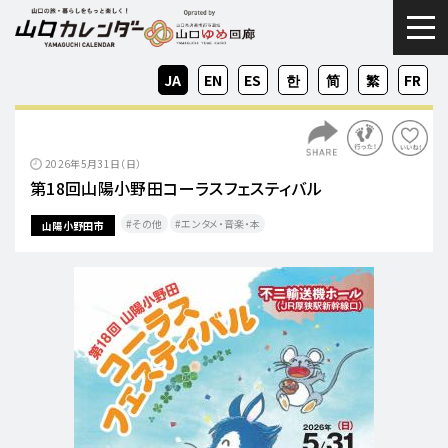
togg
JA
EN
ES
KO
ZH-
ZH-
FR
CN
TW
2026年5月31日（日）
第18回山陽小野田コーラスフェスティバル
その他
エンタメ・音楽・本
山陽小野田市