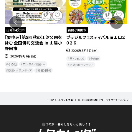
山陽小野田市
山陽小野田市
はな
【要申込】第5回秋の江汐公園を
ブラジルフェスティバル㏌山口２
【
詠む 全国俳句交流会 in 山陽小
０２６
カ
野田市
ずれ
2026年8月8日（土）
2026年9月6日(日)
祭・フェスタ
その他
その他
エンタメ・音楽・本
交流・ボランティア
交流・ボランティア
教室・研修
TOP
イベント情報
第18回山陽小野田コーラスフェスティバル