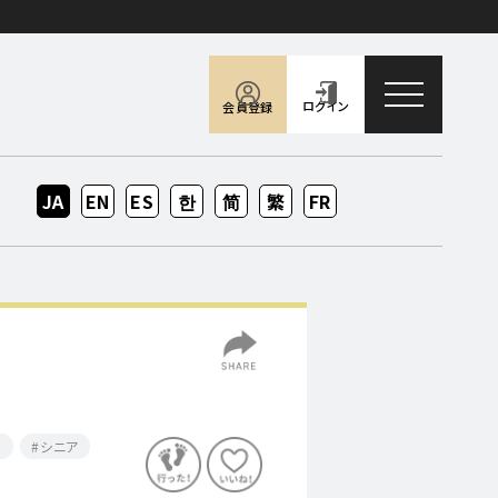
toggle naviga
ログイン
会員登録
JA
EN
ES
KO
ZH-
ZH-
FR
CN
TW
り
シニア