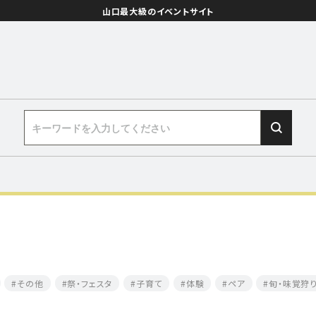
山口最大級のイベントサイト
その他
祭・フェスタ
子育て
体験
ペア
旬・味覚狩