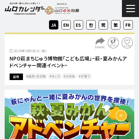
togg
JA
EN
ES
KO
ZH-
ZH-
FR
CN
TW
2026年5月5日（火・祝）
NPO萩まちじゅう博物館「こども広場」~萩・夏みかんア
ドベンチャー関連イベント~
自然・生き物
キッズ
その他
子育て
萩市