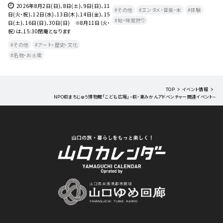
水）
2026年8月2日(日)、8日(土)、9日(日)、11
その他
エンタメ・音楽・本
体験
日(火・祝)、12日(水)、13日(木)、14日(金)、15
旬・味覚狩り
日(土)、16日(日)、30日(日) ※8月11日（火・
祝）は、15:30閉庵となります
その他
アート・歴史・文化
名物・お土産
TOP
イベント情報
NPO萩まちじゅう博物館「こども広場」~萩・夏みかんアドベンチャー関連イベント~