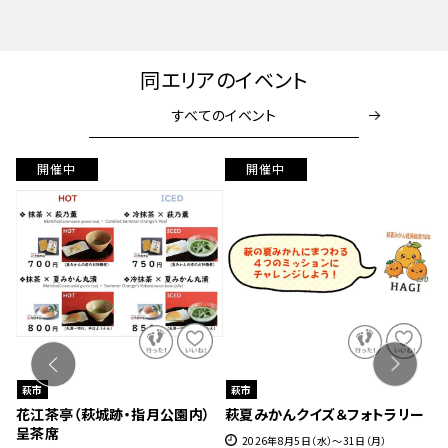
同エリアのイベント
すべてのイベント
開催中
開催中
萩市
萩市
８
花江茶亭（萩城跡・指月公園内）
萩夏みかんクイズ＆フォトラリー
萩
呈茶席
2026年8月5日（水）～31日（月）