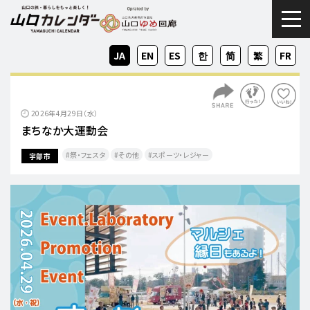
togg
JA
EN
ES
KO
ZH-
ZH-
FR
CN
TW
2026年4月29日（水）
まちなか大運動会
祭・フェスタ
その他
スポーツ・レジャー
宇部市