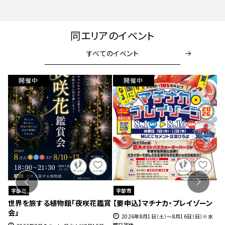
同エリアのイベント
すべてのイベント
開催中
開催中
宇部市
宇部市
室
世界を旅する植物館「夜咲花鑑賞
【要申込】マチナカ・プレイゾーン
世
会」
2026年8月1日（土）～8月16日（日）※水
曜日定休
日