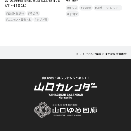
2026年8月の金、土、日および8月10日
(木
（月）～13日（木）
キッズ
その他
スポーツ・レジャー
自然・生き物
その他
子育て
エンタメ・音楽・本
夕方・夜​
TOP
イベント情報
まちなか大運動会