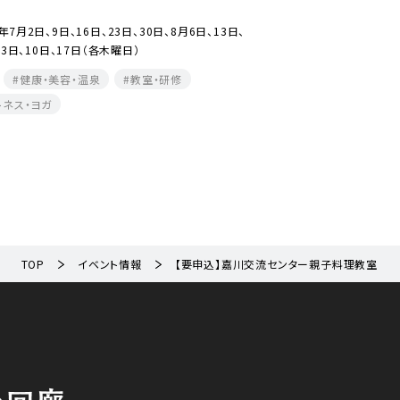
2026年7月2日、9日、23日
9月3日、10日、17日（各木曜日
6年7月2日、9日、16日、23日、30日、8月6日、13日、
月3日、10日、17日（各木曜日）
キッズ
体験
スポ
健康・美容・温泉
教室・研修
健康・美容・温泉
教室
トネス・ヨガ
TOP
イベント情報
【要申込】嘉川交流センター親子料理教室