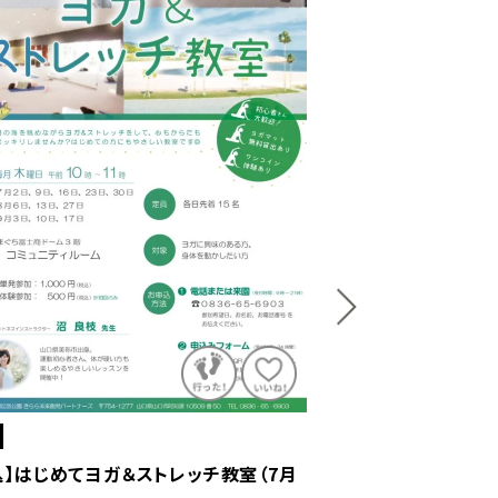
山口市
込】はじめてヨガ＆ストレッチ教室（7月
【要申込】きららサッカ