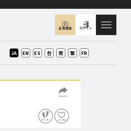
toggle naviga
ログイン
会員登録
JA
EN
ES
KO
ZH-
ZH-
FR
CN
TW