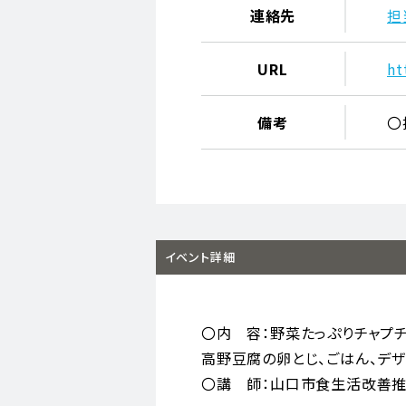
連絡先
担
URL
ht
備考
〇
イベント詳細
〇内 容：野菜たっぷりチャプ
高野豆腐の卵とじ、ごはん、デザ
〇講 師：山口市食生活改善推