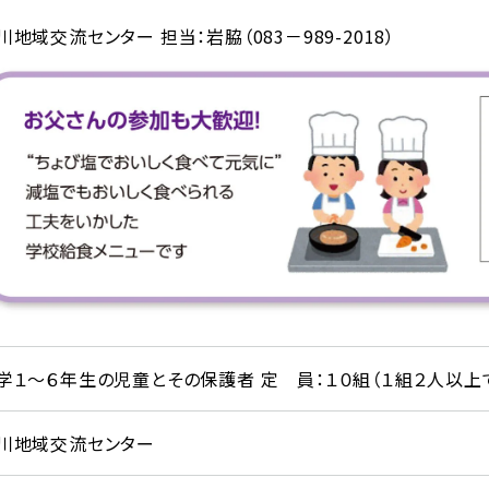
川地域交流センター 担当：岩脇（083－989-2018）
学１～６年生の児童とその保護者 定 員：１０組（１組２人以上
川地域交流センター