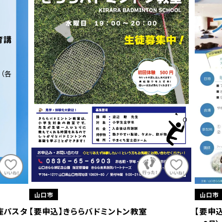
育講
日（各
山口市
山口市
座パスタ
【要申込】きららバドミントン教室
【要申