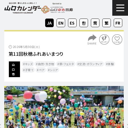
togg
JA
EN
ES
KO
ZH-
ZH-
FR
CN
TW
2026年5月30日(土)
第11回秋穂ふれあいまつり
キッズ
自然・生き物
祭・フェスタ
交流・ボランティア
体験
山
口
子育て
ペア
シニア
市