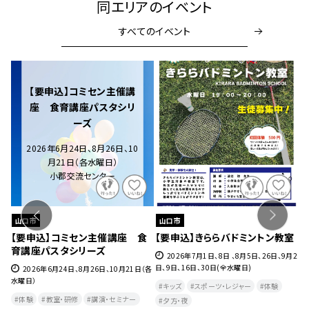
同エリアのイベント
すべてのイベント
【要申込】コミセン主催講
座 食育講座パスタシリ
ーズ
2026年6月24日、8月26日、10
月21日（各水曜日）
小郡交流センター
山口市
山口市
ェ』
【要申込】コミセン主催講座 食
【要申込】きららバドミントン教室
【
育講座パスタシリーズ
チ
27
2026年7月1日、8日 、8月5日、26日、9月2
日、9日、16日、30日(全水曜日)
2026年6月24日、8月26日、10月21日（各
水曜日）
月
キッズ
スポーツ・レジャー
体験
曜
体験
教室・研修
講演・セミナー
夕方・夜​