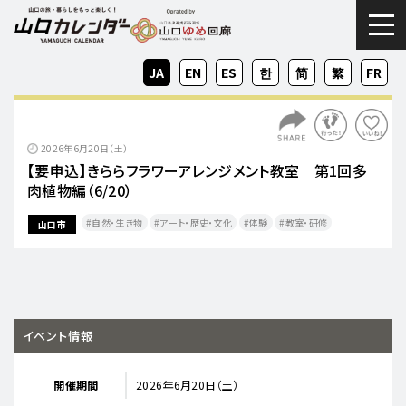
togg
JA
EN
ES
KO
ZH-
ZH-
FR
CN
TW
2026年6月20日（土）
【要申込】きららフラワーアレンジメント教室 第1回多
肉植物編（6/20）
自然・生き物
アート・歴史・文化
体験
教室・研修
山口市
イベント情報
開催期間
2026年6月20日（土）