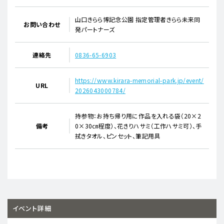
山口きらら博記念公園 指定管理者きらら未来同
お問い合わせ
発パートナーズ
連絡先
0836-65-6903
https://www.kirara-memorial-park.jp/event/
URL
2026043000784/
持参物：お持ち帰り用に作品を入れる袋（20×2
備考
0×30㎝程度）、花きりハサミ（工作ハサミ可）、手
拭きタオル、ピンセット、筆記用具
イベント詳細