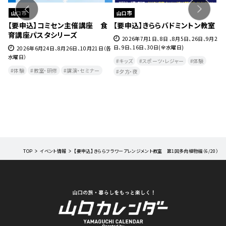
山口市
山口市
ェ』
【要申込】コミセン主催講座 食
【要申込】きららバドミントン教室
【
育講座パスタシリーズ
チ
27
2026年7月1日、8日 、8月5日、26日、9月2
日、9日、16日、30日(全水曜日)
2026年6月24日、8月26日、10月21日（各
水曜日）
月
キッズ
スポーツ・レジャー
体験
曜
体験
教室・研修
講演・セミナー
夕方・夜​
TOP
イベント情報
【要申込】きららフラワーアレンジメント教室 第1回多肉植物編（6/20）