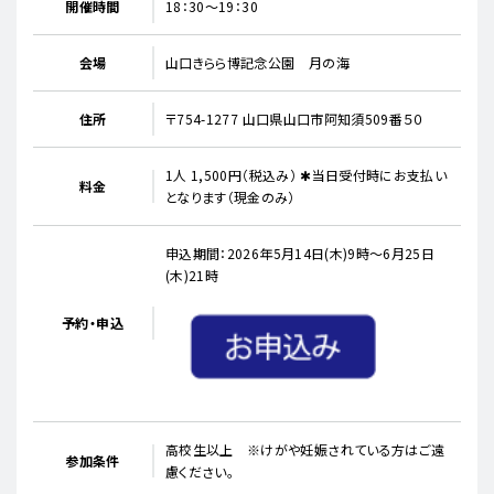
開催時間
18：30～19：30
会場
山口きらら博記念公園 月の海
住所
〒754-1277 山口県山口市阿知須509番５０
1人 1,500円（税込み） ✱当日受付時にお支払い
料金
となります（現金のみ）
申込期間：2026年5月14日(木)9時～6月25日
(木)21時
予約・申込
高校生以上 ※けがや妊娠されている方はご遠
参加条件
慮ください。