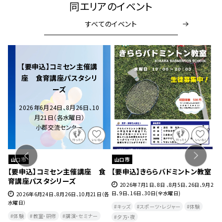
同エリアのイベント
すべてのイベント
【要申込】コミセン主催講
座 食育講座パスタシリ
ーズ
2026年6月24日、8月26日、10
月21日（各水曜日）
小郡交流センター
山口市
山口市
ェ』
【要申込】コミセン主催講座 食
【要申込】きららバドミントン教室
【
育講座パスタシリーズ
チ
27
2026年7月1日、8日 、8月5日、26日、9月2
日、9日、16日、30日(全水曜日)
2026年6月24日、8月26日、10月21日（各
水曜日）
月
キッズ
スポーツ・レジャー
体験
曜
体験
教室・研修
講演・セミナー
夕方・夜​