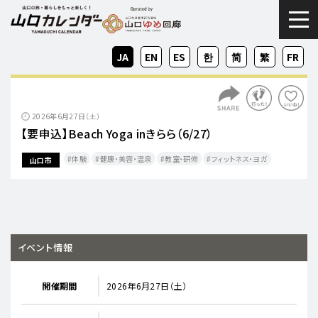
togg
JA
EN
ES
KO
ZH-
ZH-
FR
CN
TW
2026年6月27日（土）
【要申込】Beach Yoga inきらら（6/27）
体験
健康・美容・温泉
教室・研修
フィットネス・ヨガ
山口市
イベント情報
開催期間
2026年6月27日（土）