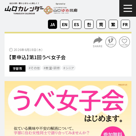
togg
JA
EN
ES
KO
ZH-
ZH-
FR
CN
TW
2026年6月18日（木）
【要申込】第1回うべ女子会
その他
教室・研修
シニア
宇部市