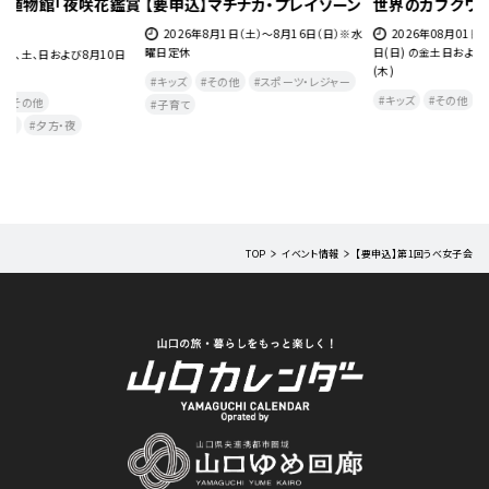
ン
世界のカブクワ展
【要申込】キラメキ読書会2026
【
水
2026年08月01日(土) ～2026年08月30
2026年8月7日（金）8月29日（土）9月5日
日(日) の金土日および8月10日(月)～13日
（土）9月12日（土）
月
(木)
日
その他
キッズ
子育て
体験
日
キッズ
その他
自然・生き物
エンタメ・音楽・本
2
火
TOP
イベント情報
【要申込】第1回うべ女子会