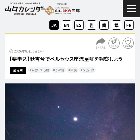
togg
JA
EN
ES
KO
ZH-
ZH-
FR
CN
TW
2026年8月13日（木）
【要申込】秋吉台でペルセウス座流星群を観察しよう
自然・生き物
その他
体験
夕方・夜​
美祢市