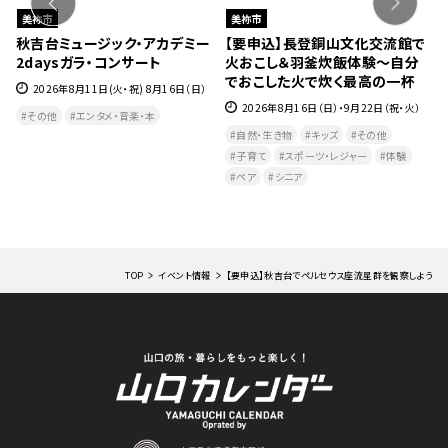
美祢市
美祢市
・
秋吉台ミュージック・アカデミー
【要申込】長登銅山文化交流館で
本
2daysガラ・コンサート
火おこし＆羽釜炊飯体験～自分
でおこした火で炊く最高の一杯
2026年8月11日(火・祝) 8月16日（日）
2026年8月16日（日）・9月22日（祝・火）
その他
エンタメ・音楽・本
自然・生き物
キッズ
その他
修
子育て
スポーツ・レジャー
体験
ペア
シニア
TOP
イベント情報
【要申込】秋吉台でペルセウス座流星群を観察しよう