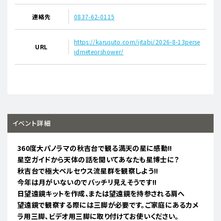
連絡先
0837-62-0115
https://karusuto.com/jitabi/2026-8-13perse
URL
idmeteorshower/
イベント詳細
360度大パノラマの秋吉台で観る満天の星に感動!!
星空ガイドから天体の話を聞いてあなたも星博士に？
秋吉台で極大ペルセウス流星群を観察しよう!!
今年は月がいないのでバッチリ見えそうです!!
日望遠鏡キットを作成、または望遠鏡を持参される肩へ
望遠鏡で観察する際には三脚が必要です。ご家庭にあるカメ
ラ用三脚、ビデオ用三脚に取り付けてお使いください。