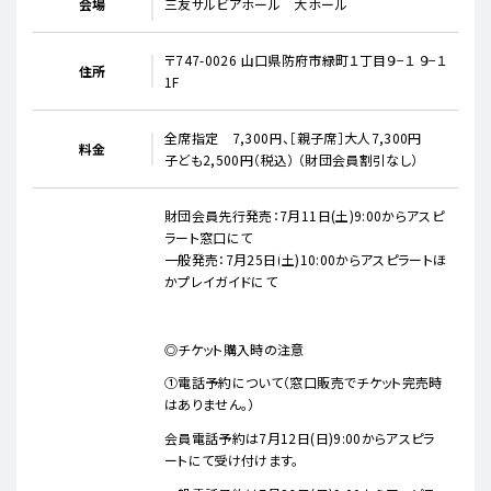
会場
三友サルビアホール 大ホール
〒747-0026 山口県防府市緑町１丁目９−１ ９−１
住所
1F
全席指定 7,300円、［親子席］大人7,300円
料金
子ども2,500円（税込） （財団会員割引なし）
財団会員先行発売：7月11日(土)9:00からアスピ
ラート窓口にて
一般発売：7月25日(土)10:00からアスピラートほ
かプレイガイドにて
◎チケット購入時の注意
①電話予約について（窓口販売でチケット完売時
はありません。）
会員電話予約は7月12日(日)9:00からアスピラ
ートにて受け付けます。