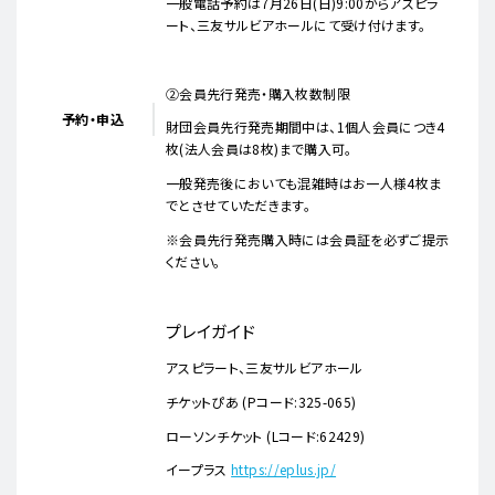
一般電話予約は7月26日(日)9:00からアスピラ
ート、三友サルビアホールにて受け付けます。
②会員先行発売・購入枚数制限
予約・申込
財団会員先行発売期間中は、1個人会員につき4
枚(法人会員は8枚)まで購入可。
一般発売後においても混雑時はお一人様4枚ま
でとさせていただきます。
※会員先行発売購入時には会員証を必ずご提示
ください。
プレイガイド
アスピラート、三友サルビアホール
チケットぴあ (Pコード:325-065)
ローソンチケット (Lコード:62429)
イープラス
https://eplus.jp/