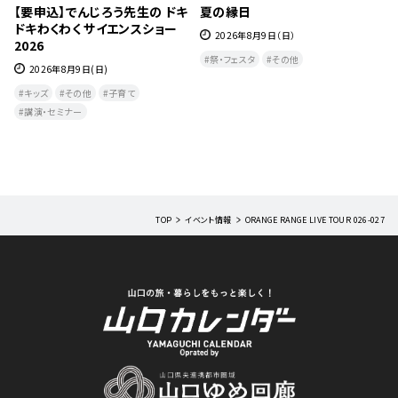
【要申込】防府市男女共同参画啓
八音採茶過鹹水・八音の響きの
発講座「親子で学ぶお片付け講
宴 防府公演
座」
2026年8月9日（日）
2026年8月9日（日）
アート・歴史・文化
体験
キッズ
その他
子育て
エンタメ・音楽・本
講演・セミナー
TOP
イベント情報
ORANGE RANGE LIVE TOUR 026-027