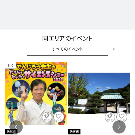
同エリアのイベント
すべてのイベント
【要申込】防府市男女共同
参画啓発講座「親子で学ぶ
お片付け講座」
2026年8月9日（日）
佐波公民館 集会室
防府市
防府市