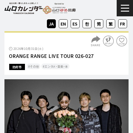
togg
JA
EN
ES
KO
ZH-
ZH-
FR
CN
TW
2026年10月31日(土)
ORANGE RANGE LIVE TOUR 026-027
その他
エンタメ・音楽・本
防府市