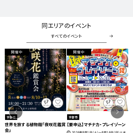
同エリアのイベント
すべてのイベント
開催中
宇部市
宇部市
ーン
世界のカブクワ展
【要申込】キラメキ読書会2026
日）※水
2026年08月01日(土) ～2026年08月30
2026年8月7日（金）8月29日（土）9月5日