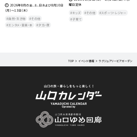
日(日) の金土日および8月10日(月)～13日
（土）9月12日（土）
(木)
ャー
その他
キッズ
子育て
体験
キッズ
その他
自然・生き物
エンタメ・音楽・本
TOP
イベント情報
ラグジュアリービアガーデン