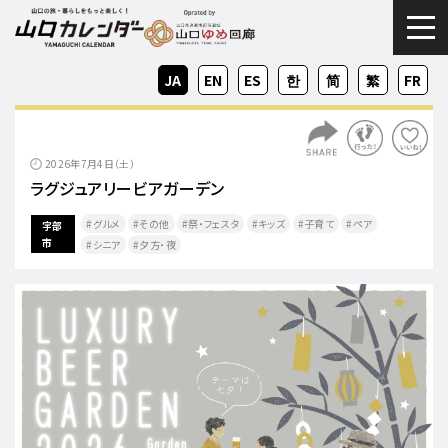
togg
JA
EN
ES
KO
ZH-
ZH-
FR
CN
TW
2026年7月4日（土）
ラグジュアリービアガーデン
グルメ
その他
祭・フェスタ
キッズ
子育て
ペア
宇部
市
シニア
夕方・夜​